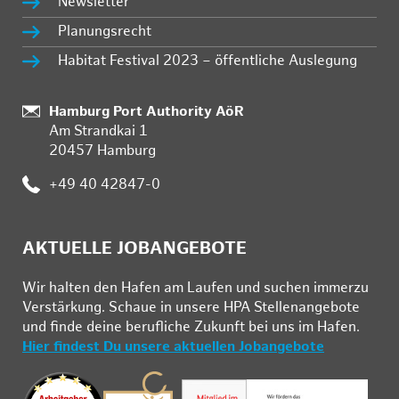
Newsletter
Planungsrecht
Habitat Festival 2023 – öffentliche Auslegung
Standort:
Hamburg Port Authority AöR
Am Strandkai 1
20457 Hamburg
Telefon:
+49 40 42847-0
AKTUELLE JOBANGEBOTE
Wir hal­ten den Ha­fen am Lau­fen und su­chen im­mer­zu
Ver­stär­kung. Schau­e in un­se­re HPA Stel­len­an­ge­bo­te
und fin­de deine be­ruf­li­che Zu­kunft bei uns im Ha­fen.
Hier findest Du unsere aktuellen Jobangebote