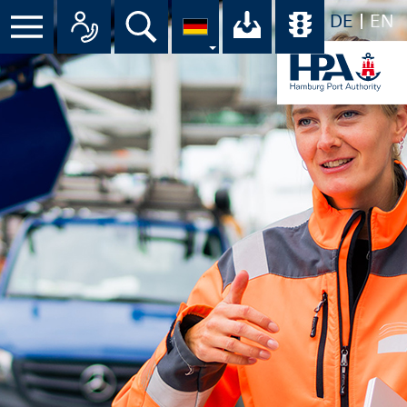
DE
EN
Menü
Alle Ansprechpartner im Überbli
Suche
Ihr Download-C
Übersicht