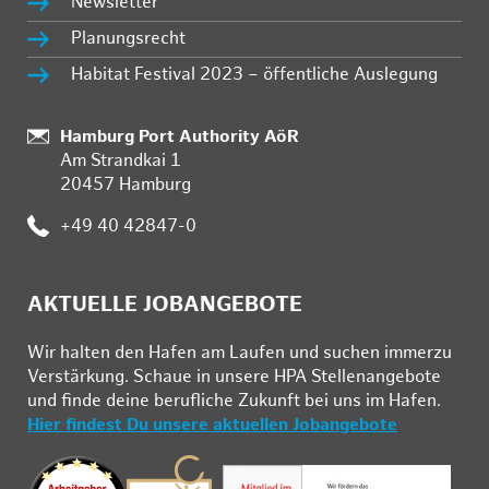
Newsletter
Planungsrecht
Habitat Festival 2023 – öffentliche Auslegung
:
Hamburg Port Authority AöR
Am Strandkai 1
20457 Hamburg
:
+49 40 42847-0
AKTUELLE JOBANGEBOTE
Wir hal­ten den Ha­fen am Lau­fen und su­chen im­mer­zu
Ver­stär­kung. Schau­e in un­se­re HPA Stel­len­an­ge­bo­te
und fin­de deine be­ruf­li­che Zu­kunft bei uns im Ha­fen.
Hier findest Du unsere aktuellen Jobangebote