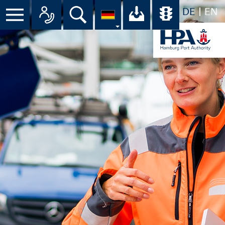
DE
EN
Menü
Alle Ansprechpartner im Überbli
Suche
Ihr Download-C
Übersicht