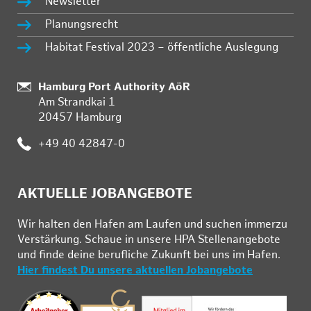
Newsletter
Planungsrecht
Habitat Festival 2023 – öffentliche Auslegung
:
Hamburg Port Authority AöR
Am Strandkai 1
20457 Hamburg
:
+49 40 42847-0
AKTUELLE JOBANGEBOTE
Wir hal­ten den Ha­fen am Lau­fen und su­chen im­mer­zu
Ver­stär­kung. Schau­e in un­se­re HPA Stel­len­an­ge­bo­te
und fin­de deine be­ruf­li­che Zu­kunft bei uns im Ha­fen.
Hier findest Du unsere aktuellen Jobangebote