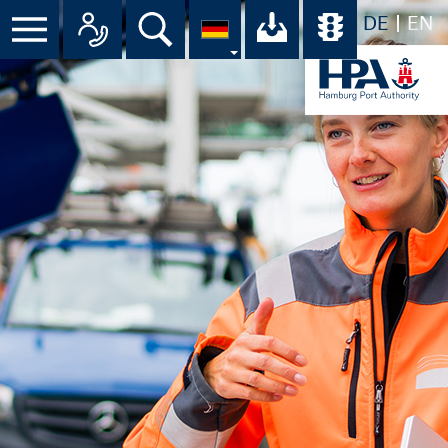
DE
EN
Menü
Alle Ansprechpartner im Überbli
Suche
Ihr Download-C
Übersicht