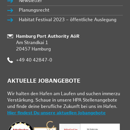
Newsletter
Planungsrecht
Habitat Festival 2023 – öffentliche Auslegung
Standort:
Hamburg Port Authority AöR
Am Strandkai 1
20457 Hamburg
Telefon:
+49 40 42847-0
AKTUELLE JOBANGEBOTE
Wir hal­ten den Ha­fen am Lau­fen und su­chen im­mer­zu
Ver­stär­kung. Schau­e in un­se­re HPA Stel­len­an­ge­bo­te
und fin­de deine be­ruf­li­che Zu­kunft bei uns im Ha­fen.
Hier findest Du unsere aktuellen Jobangebote