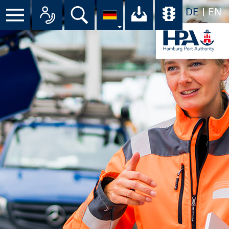
DE
EN
Suche
Ihr Download-C
Übersicht