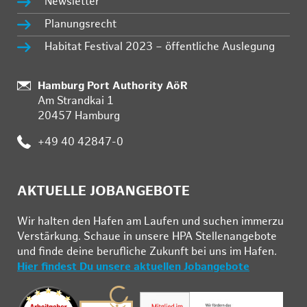
Newsletter
Planungsrecht
Habitat Festival 2023 – öffentliche Auslegung
:
Hamburg Port Authority AöR
Am Strandkai 1
20457 Hamburg
:
+49 40 42847-0
AKTUELLE JOBANGEBOTE
Wir hal­ten den Ha­fen am Lau­fen und su­chen im­mer­zu
Ver­stär­kung. Schau­e in un­se­re HPA Stel­len­an­ge­bo­te
und fin­de deine be­ruf­li­che Zu­kunft bei uns im Ha­fen.
Hier findest Du unsere aktuellen Jobangebote