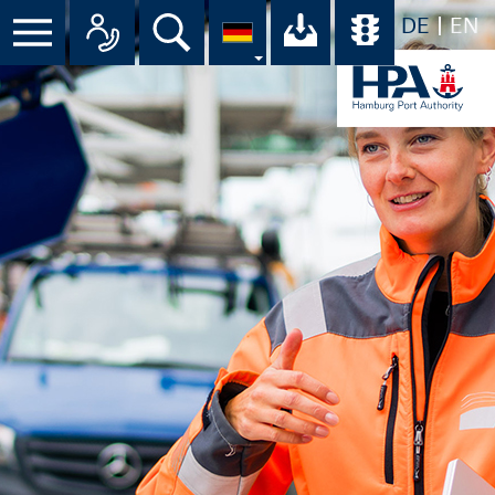
DE
EN
Menü
Alle Ansprechpartner im Überbli
Suche
Ihr Download-C
Übersicht