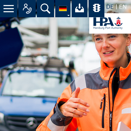
DE
EN
Suche
Ihr Download-C
Übersicht