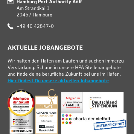
Standort:
Hamburg Port Authority AöR
Am Strandkai 1
20457 Hamburg
Telefon:
+49 40 42847-0
AKTUELLE JOBANGEBOTE
Wir hal­ten den Ha­fen am Lau­fen und su­chen im­mer­zu
Ver­stär­kung. Schau­e in un­se­re HPA Stel­len­an­ge­bo­te
und fin­de deine be­ruf­li­che Zu­kunft bei uns im Ha­fen.
Hier findest Du unsere aktuellen Jobangebote