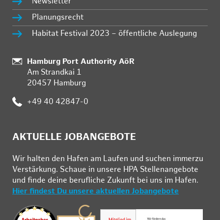
Newsletter
Planungsrecht
Habitat Festival 2023 – öffentliche Auslegung
Standort:
Hamburg Port Authority AöR
Am Strandkai 1
20457 Hamburg
Telefon:
+49 40 42847-0
AKTUELLE JOBANGEBOTE
Wir hal­ten den Ha­fen am Lau­fen und su­chen im­mer­zu
Ver­stär­kung. Schau­e in un­se­re HPA Stel­len­an­ge­bo­te
und fin­de deine be­ruf­li­che Zu­kunft bei uns im Ha­fen.
Hier findest Du unsere aktuellen Jobangebote