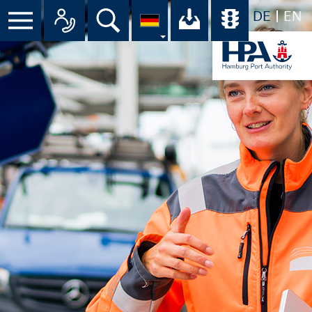
DE
EN
Suche
Ihr Download-C
Übersicht