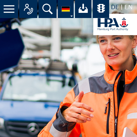
DE
EN
Menü
Alle Ansprechpartner im Überbli
Suche
Ihr Download-C
Übersicht