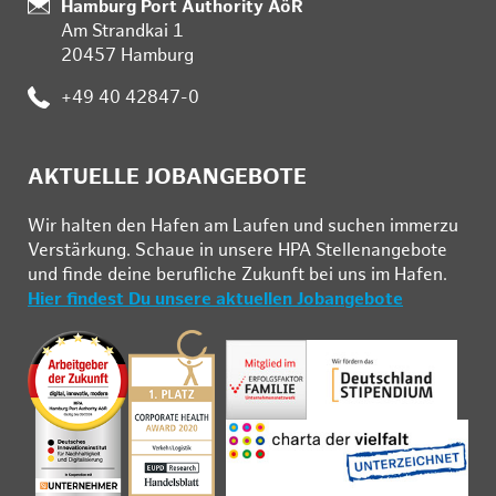
:
Hamburg Port Authority AöR
Am Strandkai 1
20457 Hamburg
:
+49 40 42847-0
AKTUELLE JOBANGEBOTE
Wir hal­ten den Ha­fen am Lau­fen und su­chen im­mer­zu
Ver­stär­kung. Schau­e in un­se­re HPA Stel­len­an­ge­bo­te
und fin­de deine be­ruf­li­che Zu­kunft bei uns im Ha­fen.
Hier findest Du unsere aktuellen Jobangebote