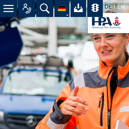
DE
EN
Menü
Alle Ansprechpartner im Überbli
Suche
Ihr Download-C
Übersicht