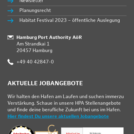
Newsletter
Planungsrecht
Habitat Festival 2023 – öffentliche Auslegung
:
Hamburg Port Authority AöR
Am Strandkai 1
20457 Hamburg
:
+49 40 42847-0
AKTUELLE JOBANGEBOTE
Wir hal­ten den Ha­fen am Lau­fen und su­chen im­mer­zu
Ver­stär­kung. Schau­e in un­se­re HPA Stel­len­an­ge­bo­te
und fin­de deine be­ruf­li­che Zu­kunft bei uns im Ha­fen.
Hier findest Du unsere aktuellen Jobangebote