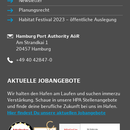
Newsletter
Planungsrecht
Habitat Festival 2023 – öffentliche Auslegung
Standort:
Hamburg Port Authority AöR
Am Strandkai 1
20457 Hamburg
Telefon:
+49 40 42847-0
AKTUELLE JOBANGEBOTE
Wir hal­ten den Ha­fen am Lau­fen und su­chen im­mer­zu
Ver­stär­kung. Schau­e in un­se­re HPA Stel­len­an­ge­bo­te
und fin­de deine be­ruf­li­che Zu­kunft bei uns im Ha­fen.
Hier findest Du unsere aktuellen Jobangebote