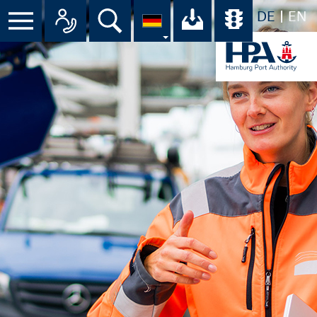
DE
EN
Suche
Ihr Download-C
Übersicht