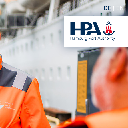
DE
EN