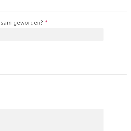
rksam geworden?
*