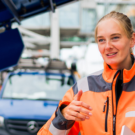
d-Center der HPA
cht aller Verkehrsmeldungen im Hafen am