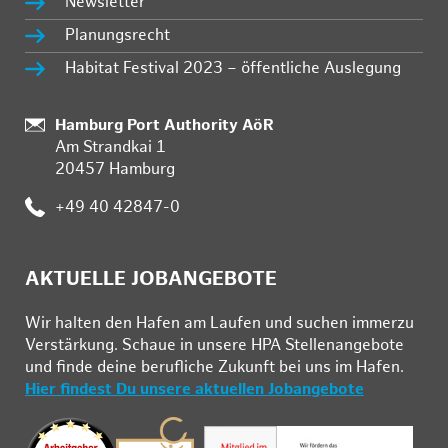
Newsletter
Planungsrecht
Habitat Festival 2023 – öffentliche Auslegung
Standort:
Hamburg Port Authority AöR
Am Strandkai 1
20457 Hamburg
Telefon:
+49 40 42847-0
AKTUELLE JOBANGEBOTE
Wir hal­ten den Ha­fen am Lau­fen und su­chen im­mer­zu
Ver­stär­kung. Schau­e in un­se­re HPA Stel­len­an­ge­bo­te
und fin­de deine be­ruf­li­che Zu­kunft bei uns im Ha­fen.
Hier findest Du unsere aktuellen Jobangebote