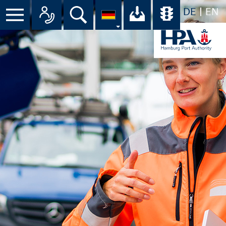
DE
EN
Suche
Ihr Download-C
Übersicht