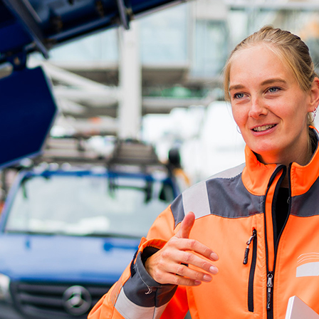
d-Center der HPA
cht aller Verkehrsmeldungen im Hafen am