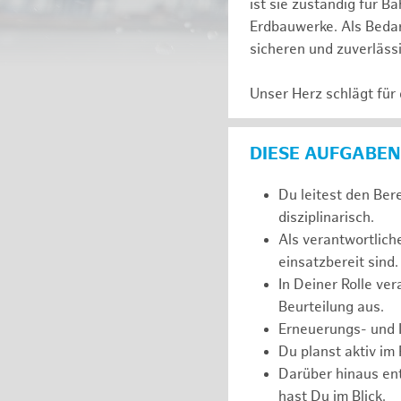
ist sie zuständig für
Erdbauwerke. Als Bedarf
sicheren und zuverläss
Unser Herz schlägt für
DIESE AUFGABEN
Du leitest den Ber
disziplinarisch.
Als verantwortlich
einsatzbereit sind.
In Deiner Rolle ve
Beurteilung aus.
Erneuerungs- und I
Du planst aktiv im
Darüber hinaus ent
hast Du im Blick.