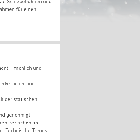
 wie Schiebebühnen und
ßnahmen für einen
ent – fachlich und
erke sicher und
ch der statischen
und genehmigt.
eren Bereichen ab.
n. Technische Trends