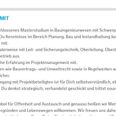
 MIT
chlossenes Masterstudium in Bauingenieurwesen mit Schwerp
 Du Kenntnisse im Bereich Planung, Bau und Instandhaltung ko
 mit.
alerweise mit Leit- und Sicherungstechnik, Oberleitung, Obe
etrieb aus.
sche Erfahrung im Projektmanagement mit.
agen wie Bauvertrags- und Umweltrecht sowie in Regelwerken
cher.
mgang mit Projektbeteiligten ist für Dich selbstverständlich, 
. Du denkst strategisch, verhandelst geschickt und trittst souv
mbol für Offenheit und Austausch und genauso heißen wir Me
tergründen und Lebenswegen willkommen. Wir freuen uns dah