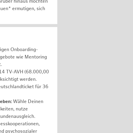
arüber hinaus möchten
auen* ermutigen, sich
figen Onboarding-
ngebote wie Mentoring
.
e 14 TV-AVH (68.000,00
ksichtigt werden.
utschlandticket für 36
leben:
Wähle Deinen
hkeiten, nutze
tundenausgleich.
nesskooperationen,
nd psychosozialer