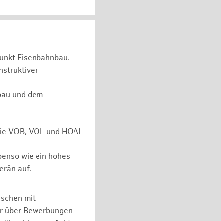
unkt Eisenbahnbau.
nstruktiver
rbau und dem
 wie VOB, VOL und HOAI
ebenso wie ein hohes
erän auf.
nschen mit
er über Bewerbungen