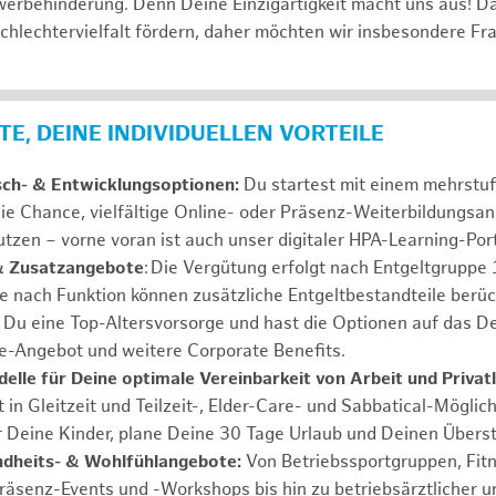
erbehinderung. Denn Deine Einzigartigkeit macht uns aus! D
schlechtervielfalt fördern, daher möchten wir insbesondere Fr
E, DEINE INDIVIDUELLEN VORTEILE
sch- & Entwicklungsoptionen:
Du startest mit einem mehrstu
ie Chance, vielfältige Online- oder Präsenz-Weiterbildungsa
tzen – vorne voran ist auch unser digitaler HPA-Learning-Port
& Zusatzangebote
: Die Vergütung erfolgt nach Entgeltgrupp
Je nach Funktion können zusätzliche Entgeltbestandteile berüc
Du eine Top-Altersvorsorge und hast die Optionen auf das De
e-Angebot und weitere Corporate Benefits.
elle für Deine optimale Vereinbarkeit von Arbeit und Privat
 in Gleitzeit und Teilzeit-, Elder-Care- und Sabbatical-Möglic
r Deine Kinder, plane Deine 30 Tage Urlaub und Deinen Übers
ndheits- & Wohlfühlangebote:
Von Betriebssportgruppen, Fit
Präsenz-Events und -Workshops bis hin zu betriebsärztlicher u