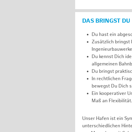
DAS BRINGST DU
Du hast ein abges
Zusätzlich bringst
Ingenieurbauwerke
Du kennst Dich ide
allgemeinen Bahnb
Du bringst prakti
In rechtlichen Fr
bewegst Du Dich si
Ein kooperativer U
Maß an Flexibilität
Unser Hafen ist ein Sy
unterschiedlichen Hin