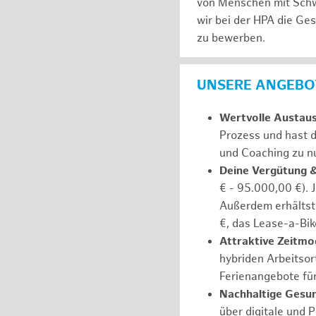
von Menschen mit Schw
wir bei der HPA die Ge
zu bewerben.
UNSERE ANGEBOT
Wertvolle Austau
Prozess und hast d
und Coaching zu nu
Deine Vergütung 
€ - 95.000,00 €). 
Außerdem erhältst 
€, das Lease-a-Bik
Attraktive Zeitmod
hybriden Arbeitsort
Ferienangebote fü
Nachhaltige Gesu
über digitale und 