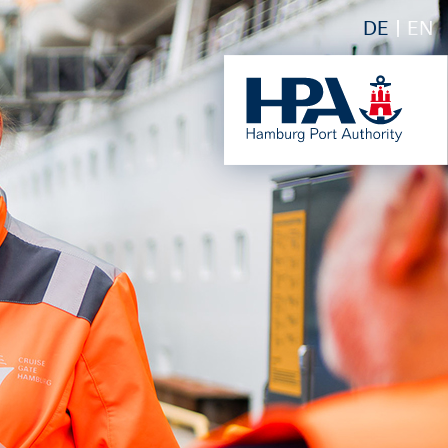
DE
EN