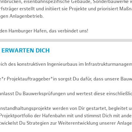
 Bahnbrücken, eisenbahnspezifische Gebäude, Sonderbauwerke
sträger erstellt und initiiert sie Projekte und priorisiert Ma
igen Anlagenbetrieb.
 den Hamburger Hafen, das verbindet uns!
 ERWARTEN DICH
eich des konstruktiven Ingenieurbaus im Infrastrukturmanagem
e*r Projektauftraggeber*in sorgst Du dafür, dass unsere Bauw
ranlasst Du Bauwerksprüfungen und wertest diese einschließli
nstandhaltungsprojekte werden von Dir gestartet, begleitet 
 Projektportfolio der Hafenbahn mit und stimmst Dich mit and
wickelst Du Strategien zur Weiterentwicklung unserer Anlage