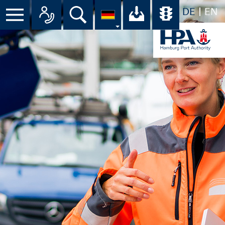
DE
EN
Menü
Alle Ansprechpartner im Überbli
Suche
Ihr Download-C
Übersicht