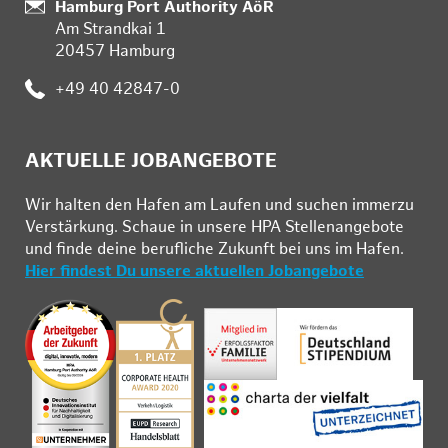
Standort:
Hamburg Port Authority AöR
Am Strandkai 1
20457 Hamburg
Telefon:
+49 40 42847-0
AKTUELLE JOBANGEBOTE
Wir hal­ten den Ha­fen am Lau­fen und su­chen im­mer­zu
Ver­stär­kung. Schau­e in un­se­re HPA Stel­len­an­ge­bo­te
und fin­de deine be­ruf­li­che Zu­kunft bei uns im Ha­fen.
Hier findest Du unsere aktuellen Jobangebote