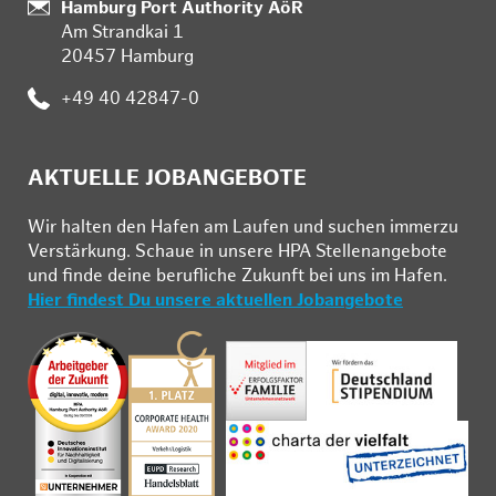
Standort:
Hamburg Port Authority AöR
Am Strandkai 1
20457 Hamburg
Telefon:
+49 40 42847-0
AKTUELLE JOBANGEBOTE
Wir hal­ten den Ha­fen am Lau­fen und su­chen im­mer­zu
Ver­stär­kung. Schau­e in un­se­re HPA Stel­len­an­ge­bo­te
und fin­de deine be­ruf­li­che Zu­kunft bei uns im Ha­fen.
Hier findest Du unsere aktuellen Jobangebote