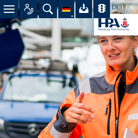
DE
EN
Suche
Ihr Download-C
Übersicht