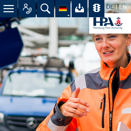
DE
EN
Menü
Alle Ansprechpartner im Überbli
Suche
Ihr Download-C
Übersicht