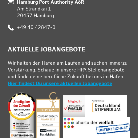
:
Hamburg Port Authority AöR
Am Strandkai 1
20457 Hamburg
:
+49 40 42847-0
AKTUELLE JOBANGEBOTE
Wir hal­ten den Ha­fen am Lau­fen und su­chen im­mer­zu
Ver­stär­kung. Schau­e in un­se­re HPA Stel­len­an­ge­bo­te
und fin­de deine be­ruf­li­che Zu­kunft bei uns im Ha­fen.
Hier findest Du unsere aktuellen Jobangebote