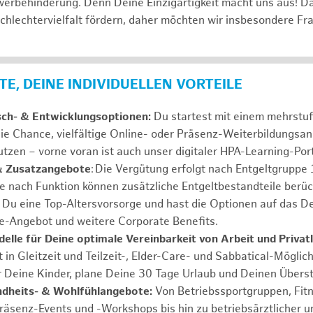
erbehinderung. Denn Deine Einzigartigkeit macht uns aus! D
schlechtervielfalt fördern, daher möchten wir insbesondere Fr
E, DEINE INDIVIDUELLEN VORTEILE
sch- & Entwicklungsoptionen:
Du startest mit einem mehrstu
ie Chance, vielfältige Online- oder Präsenz-Weiterbildungsa
tzen – vorne voran ist auch unser digitaler HPA-Learning-Port
& Zusatzangebote
: Die Vergütung erfolgt nach Entgeltgrupp
Je nach Funktion können zusätzliche Entgeltbestandteile berüc
Du eine Top-Altersvorsorge und hast die Optionen auf das De
e-Angebot und weitere Corporate Benefits.
elle für Deine optimale Vereinbarkeit von Arbeit und Privat
 in Gleitzeit und Teilzeit-, Elder-Care- und Sabbatical-Möglic
r Deine Kinder, plane Deine 30 Tage Urlaub und Deinen Übers
ndheits- & Wohlfühlangebote:
Von Betriebssportgruppen, Fit
Präsenz-Events und -Workshops bis hin zu betriebsärztlicher u