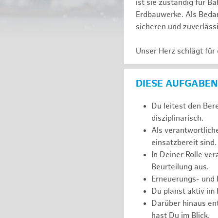
ist sie zuständig für
Erdbauwerke. Als Bedarf
sicheren und zuverläss
Unser Herz schlägt für
DIESE AUFGABEN
Du leitest den Ber
disziplinarisch.
Als verantwortlich
einsatzbereit sind.
In Deiner Rolle ve
Beurteilung aus.
Erneuerungs- und I
Du planst aktiv im
Darüber hinaus ent
hast Du im Blick.