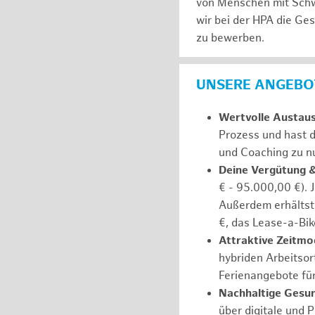
von Menschen mit Schw
wir bei der HPA die Ge
zu bewerben.
UNSERE ANGEBOT
Wertvolle Austau
Prozess und hast d
und Coaching zu nu
Deine Vergütung 
€ - 95.000,00 €). 
Außerdem erhältst 
€, das Lease-a-Bik
Attraktive Zeitmod
hybriden Arbeitsort
Ferienangebote fü
Nachhaltige Gesu
über digitale und 