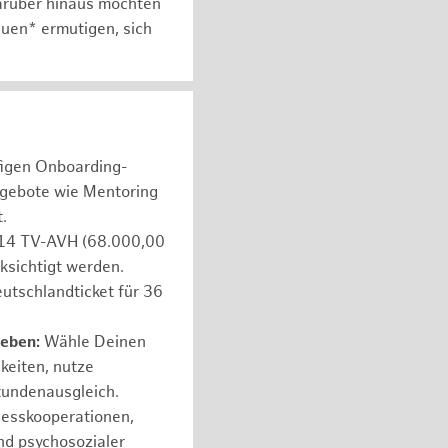
arüber hinaus möchten
auen* ermutigen, sich
figen Onboarding-
ngebote wie Mentoring
.
e 14 TV-AVH (68.000,00
ksichtigt werden.
utschlandticket für 36
leben:
Wähle Deinen
hkeiten, nutze
tundenausgleich.
nesskooperationen,
nd psychosozialer