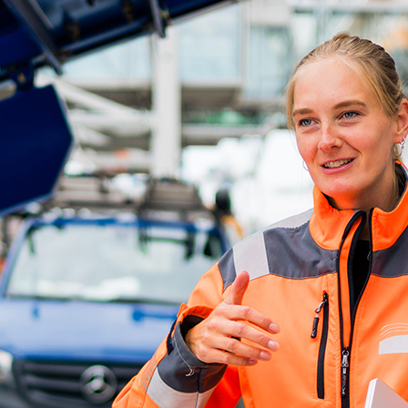
d-Center der HPA
cht aller Verkehrsmeldungen im Hafen am