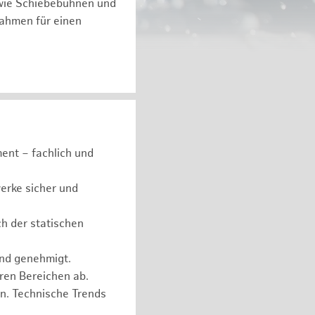
 wie Schiebebühnen und
ßnahmen für einen
ent – fachlich und
erke sicher und
ch der statischen
und genehmigt.
eren Bereichen ab.
n. Technische Trends