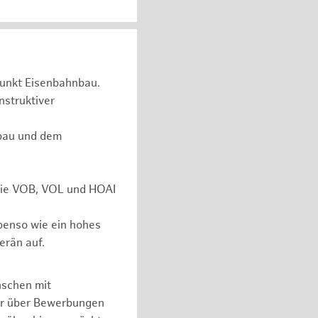
unkt Eisenbahnbau.
nstruktiver
rbau und dem
 wie VOB, VOL und HOAI
ebenso wie ein hohes
erän auf.
nschen mit
er über Bewerbungen