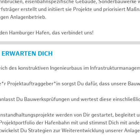
 Bahnbrücken, eisenbahnspezifische Gebäude, Sonderbauwerke
sträger erstellt und initiiert sie Projekte und priorisiert Ma
igen Anlagenbetrieb.
 den Hamburger Hafen, das verbindet uns!
 ERWARTEN DICH
eich des konstruktiven Ingenieurbaus im Infrastrukturmanagem
e*r Projektauftraggeber*in sorgst Du dafür, dass unsere Bauw
ranlasst Du Bauwerksprüfungen und wertest diese einschließli
nstandhaltungsprojekte werden von Dir gestartet, begleitet 
 Projektportfolio der Hafenbahn mit und stimmst Dich mit and
wickelst Du Strategien zur Weiterentwicklung unserer Anlage