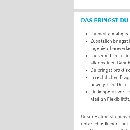
DAS BRINGST DU
Du hast ein abges
Zusätzlich bringst
Ingenieurbauwerke
Du kennst Dich ide
allgemeinen Bahnb
Du bringst prakti
In rechtlichen Fr
bewegst Du Dich si
Ein kooperativer U
Maß an Flexibilität
Unser Hafen ist ein Sy
unterschiedlichen Hin