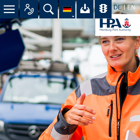
DE
EN
Menü
Alle Ansprechpartner im Überbli
Suche
Ihr Download-C
Übersicht