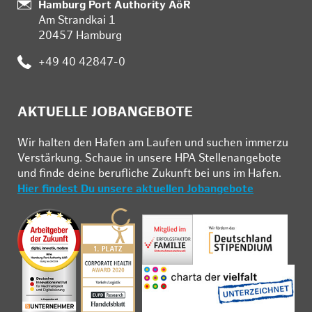
Standort:
Hamburg Port Authority AöR
Am Strandkai 1
20457 Hamburg
Telefon:
+49 40 42847-0
AKTUELLE JOBANGEBOTE
Wir hal­ten den Ha­fen am Lau­fen und su­chen im­mer­zu
Ver­stär­kung. Schau­e in un­se­re HPA Stel­len­an­ge­bo­te
und fin­de deine be­ruf­li­che Zu­kunft bei uns im Ha­fen.
Hier findest Du unsere aktuellen Jobangebote