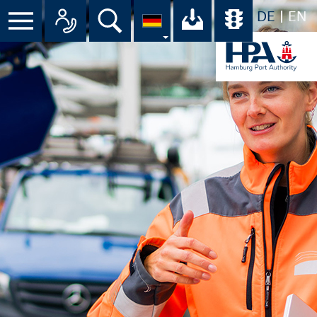
DE
EN
Suche
Ihr Download-C
Übersicht