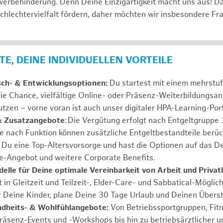
erbehinderung. Denn Deine Einzigartigkeit macht uns aus! D
schlechtervielfalt fördern, daher möchten wir insbesondere Fr
E, DEINE INDIVIDUELLEN VORTEILE
sch- & Entwicklungsoptionen:
Du startest mit einem mehrstu
ie Chance, vielfältige Online- oder Präsenz-Weiterbildungsa
tzen – vorne voran ist auch unser digitaler HPA-Learning-Port
& Zusatzangebote
: Die Vergütung erfolgt nach Entgeltgrupp
Je nach Funktion können zusätzliche Entgeltbestandteile berüc
Du eine Top-Altersvorsorge und hast die Optionen auf das De
e-Angebot und weitere Corporate Benefits.
elle für Deine optimale Vereinbarkeit von Arbeit und Privat
 in Gleitzeit und Teilzeit-, Elder-Care- und Sabbatical-Möglic
r Deine Kinder, plane Deine 30 Tage Urlaub und Deinen Übers
ndheits- & Wohlfühlangebote:
Von Betriebssportgruppen, Fit
Präsenz-Events und -Workshops bis hin zu betriebsärztlicher u