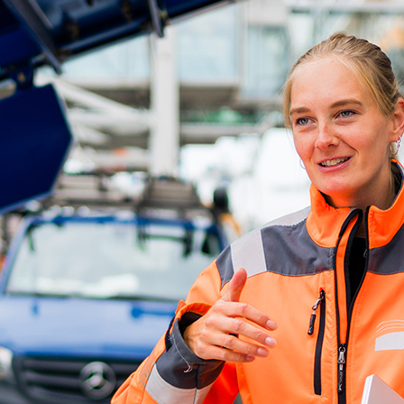
ick
d-Center der HPA
cht aller Verkehrsmeldungen im Hafen am