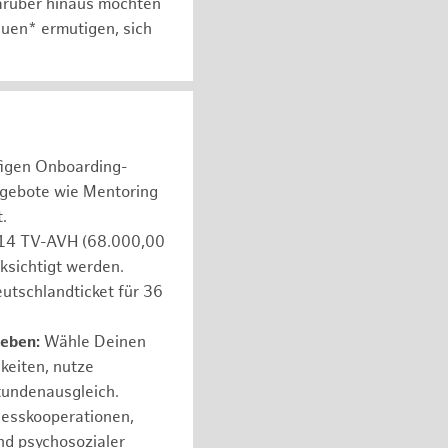
arüber hinaus möchten
auen* ermutigen, sich
figen Onboarding-
ngebote wie Mentoring
.
e 14 TV-AVH (68.000,00
ksichtigt werden.
utschlandticket für 36
leben:
Wähle Deinen
hkeiten, nutze
tundenausgleich.
nesskooperationen,
nd psychosozialer