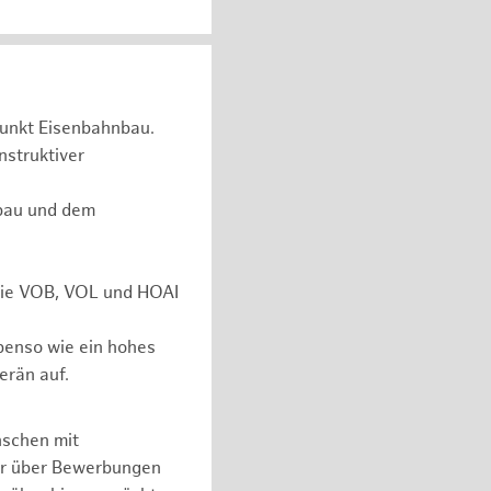
unkt Eisenbahnbau.
nstruktiver
rbau und dem
 wie VOB, VOL und HOAI
ebenso wie ein hohes
erän auf.
nschen mit
er über Bewerbungen