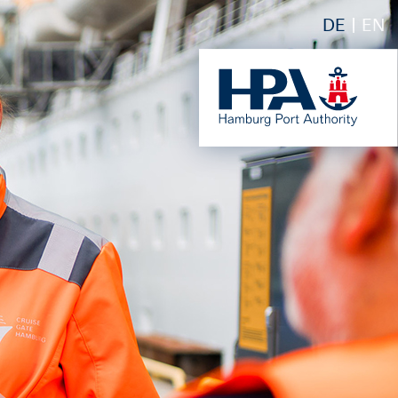
DE
EN