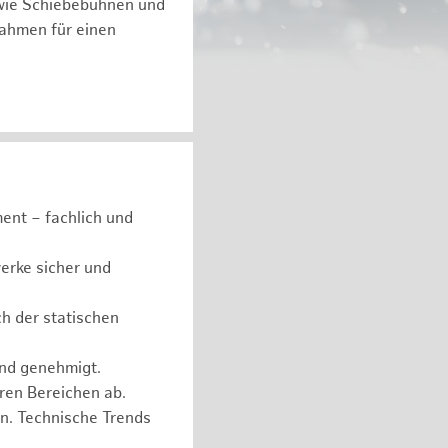
 wie Schiebebühnen und
ßnahmen für einen
ent – fachlich und
erke sicher und
ch der statischen
und genehmigt.
eren Bereichen ab.
n. Technische Trends