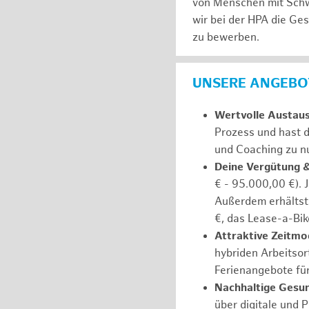
von Menschen mit Schw
wir bei der HPA die Ge
zu bewerben.
UNSERE ANGEBOT
Wertvolle Austau
Prozess und hast d
und Coaching zu nu
Deine Vergütung 
€ - 95.000,00 €). 
Außerdem erhältst 
€, das Lease-a-Bik
Attraktive Zeitmod
hybriden Arbeitsort
Ferienangebote fü
Nachhaltige Gesu
über digitale und 