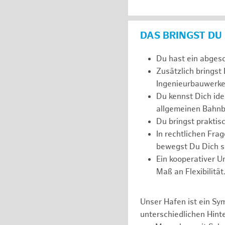
DAS BRINGST DU
Du hast ein abges
Zusätzlich bringst
Ingenieurbauwerke
Du kennst Dich ide
allgemeinen Bahnb
Du bringst prakti
In rechtlichen Fr
bewegst Du Dich si
Ein kooperativer U
Maß an Flexibilität
Unser Hafen ist ein Sy
unterschiedlichen Hin