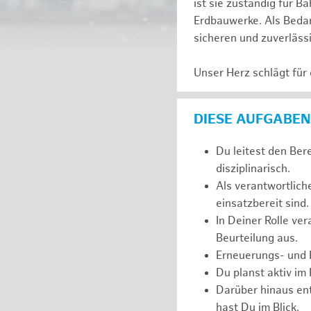
ist sie zuständig für
Erdbauwerke. Als Bedarf
sicheren und zuverläss
Unser Herz schlägt für
DIESE AUFGABEN
Du leitest den Ber
disziplinarisch.
Als verantwortlich
einsatzbereit sind.
In Deiner Rolle ve
Beurteilung aus.
Erneuerungs- und I
Du planst aktiv im
Darüber hinaus ent
hast Du im Blick.