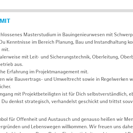
 MIT
chlossenes Masterstudium in Bauingenieurwesen mit Schwerp
 Du Kenntnisse im Bereich Planung, Bau und Instandhaltung ko
 mit.
alerweise mit Leit- und Sicherungstechnik, Oberleitung, Obe
etrieb aus.
sche Erfahrung im Projektmanagement mit.
agen wie Bauvertrags- und Umweltrecht sowie in Regelwerken
cher.
mgang mit Projektbeteiligten ist für Dich selbstverständlich, 
. Du denkst strategisch, verhandelst geschickt und trittst souv
mbol für Offenheit und Austausch und genauso heißen wir Me
tergründen und Lebenswegen willkommen. Wir freuen uns dah