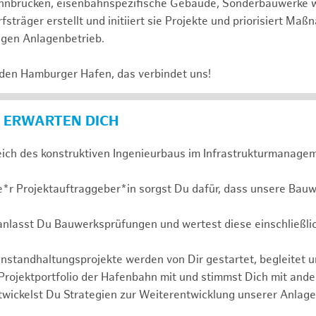
 Bahnbrücken, eisenbahnspezifische Gebäude, Sonderbauwerke
sträger erstellt und initiiert sie Projekte und priorisiert Ma
igen Anlagenbetrieb.
 den Hamburger Hafen, das verbindet uns!
 ERWARTEN DICH
eich des konstruktiven Ingenieurbaus im Infrastrukturmanagem
e*r Projektauftraggeber*in sorgst Du dafür, dass unsere Bauw
ranlasst Du Bauwerksprüfungen und wertest diese einschließli
nstandhaltungsprojekte werden von Dir gestartet, begleitet 
 Projektportfolio der Hafenbahn mit und stimmst Dich mit and
wickelst Du Strategien zur Weiterentwicklung unserer Anlage