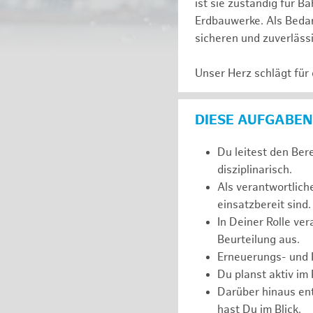
ist sie zuständig für
Erdbauwerke. Als Bedarf
sicheren und zuverläss
Unser Herz schlägt für
DIESE AUFGABEN
Du leitest den Ber
disziplinarisch.
Als verantwortlich
einsatzbereit sind.
In Deiner Rolle ve
Beurteilung aus.
Erneuerungs- und I
Du planst aktiv im
Darüber hinaus ent
hast Du im Blick.