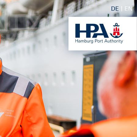
DE
EN