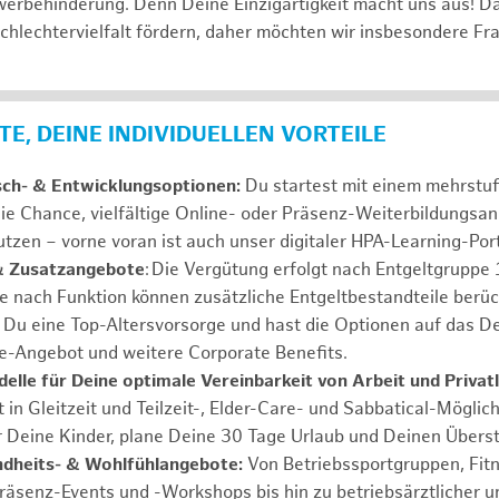
erbehinderung. Denn Deine Einzigartigkeit macht uns aus! D
schlechtervielfalt fördern, daher möchten wir insbesondere Fr
E, DEINE INDIVIDUELLEN VORTEILE
sch- & Entwicklungsoptionen:
Du startest mit einem mehrstu
ie Chance, vielfältige Online- oder Präsenz-Weiterbildungsa
tzen – vorne voran ist auch unser digitaler HPA-Learning-Port
& Zusatzangebote
: Die Vergütung erfolgt nach Entgeltgrupp
Je nach Funktion können zusätzliche Entgeltbestandteile berüc
Du eine Top-Altersvorsorge und hast die Optionen auf das De
e-Angebot und weitere Corporate Benefits.
elle für Deine optimale Vereinbarkeit von Arbeit und Privat
 in Gleitzeit und Teilzeit-, Elder-Care- und Sabbatical-Möglic
r Deine Kinder, plane Deine 30 Tage Urlaub und Deinen Übers
ndheits- & Wohlfühlangebote:
Von Betriebssportgruppen, Fit
Präsenz-Events und -Workshops bis hin zu betriebsärztlicher u