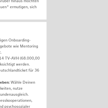
arüber hinaus möchten
auen* ermutigen, sich
figen Onboarding-
ngebote wie Mentoring
.
e 14 TV-AVH (68.000,00
ksichtigt werden.
utschlandticket für 36
leben:
Wähle Deinen
hkeiten, nutze
tundenausgleich.
nesskooperationen,
nd psychosozialer