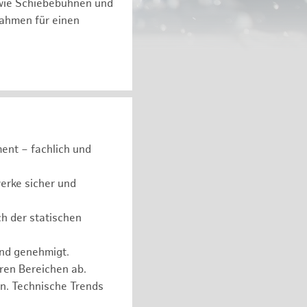
 wie Schiebebühnen und
ßnahmen für einen
ent – fachlich und
erke sicher und
ch der statischen
und genehmigt.
eren Bereichen ab.
n. Technische Trends