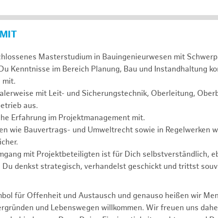
 MIT
chlossenes Masterstudium in Bauingenieurwesen mit Schwerp
 Du Kenntnisse im Bereich Planung, Bau und Instandhaltung ko
 mit.
alerweise mit Leit- und Sicherungstechnik, Oberleitung, Obe
etrieb aus.
sche Erfahrung im Projektmanagement mit.
agen wie Bauvertrags- und Umweltrecht sowie in Regelwerken
cher.
mgang mit Projektbeteiligten ist für Dich selbstverständlich, 
. Du denkst strategisch, verhandelst geschickt und trittst souv
mbol für Offenheit und Austausch und genauso heißen wir Me
tergründen und Lebenswegen willkommen. Wir freuen uns dah