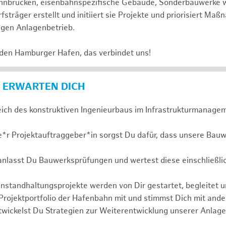
 Bahnbrücken, eisenbahnspezifische Gebäude, Sonderbauwerke
sträger erstellt und initiiert sie Projekte und priorisiert Ma
igen Anlagenbetrieb.
 den Hamburger Hafen, das verbindet uns!
 ERWARTEN DICH
eich des konstruktiven Ingenieurbaus im Infrastrukturmanagem
e*r Projektauftraggeber*in sorgst Du dafür, dass unsere Bauw
ranlasst Du Bauwerksprüfungen und wertest diese einschließli
nstandhaltungsprojekte werden von Dir gestartet, begleitet 
 Projektportfolio der Hafenbahn mit und stimmst Dich mit and
wickelst Du Strategien zur Weiterentwicklung unserer Anlage