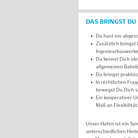
DAS BRINGST DU
Du hast ein abges
Zusätzlich bringst
Ingenieurbauwerke
Du kennst Dich ide
allgemeinen Bahnb
Du bringst prakti
In rechtlichen Fr
bewegst Du Dich si
Ein kooperativer U
Maß an Flexibilität
Unser Hafen ist ein Sy
unterschiedlichen Hin