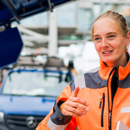
ick
d-Center der HPA
cht aller Verkehrsmeldungen im Hafen am