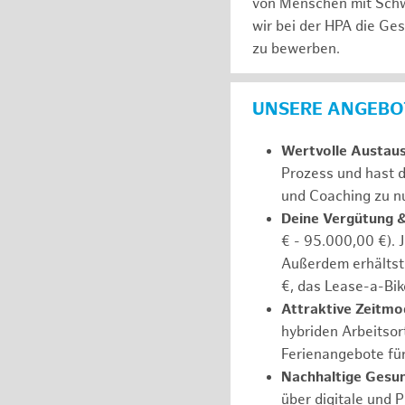
von Menschen mit Schw
wir bei der HPA die Ge
zu bewerben.
UNSERE ANGEBOT
Wertvolle Austau
Prozess und hast d
und Coaching zu nu
Deine Vergütung 
€ - 95.000,00 €). 
Außerdem erhältst 
€, das Lease-a-Bik
Attraktive Zeitmod
hybriden Arbeitsort
Ferienangebote fü
Nachhaltige Gesu
über digitale und 