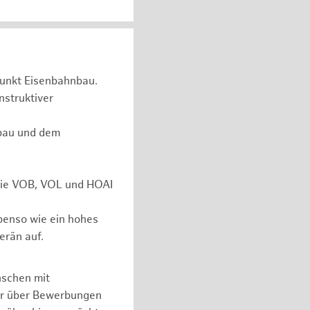
unkt Eisenbahnbau.
nstruktiver
rbau und dem
 wie VOB, VOL und HOAI
ebenso wie ein hohes
erän auf.
nschen mit
er über Bewerbungen