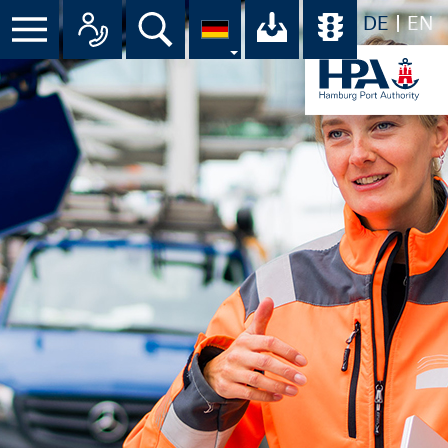
DE
EN
Suche
Ihr Download-C
Übersicht