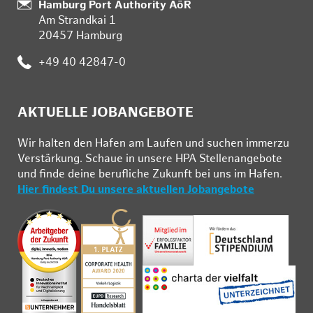
Standort:
Hamburg Port Authority AöR
Am Strandkai 1
20457 Hamburg
Telefon:
+49 40 42847-0
AKTUELLE JOBANGEBOTE
Wir hal­ten den Ha­fen am Lau­fen und su­chen im­mer­zu
Ver­stär­kung. Schau­e in un­se­re HPA Stel­len­an­ge­bo­te
und fin­de deine be­ruf­li­che Zu­kunft bei uns im Ha­fen.
Hier findest Du unsere aktuellen Jobangebote