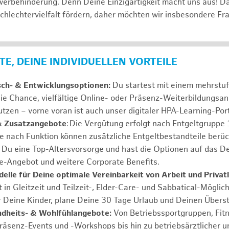
erbehinderung. Denn Deine Einzigartigkeit macht uns aus! D
schlechtervielfalt fördern, daher möchten wir insbesondere Fr
E, DEINE INDIVIDUELLEN VORTEILE
sch- & Entwicklungsoptionen:
Du startest mit einem mehrstu
ie Chance, vielfältige Online- oder Präsenz-Weiterbildungsa
tzen – vorne voran ist auch unser digitaler HPA-Learning-Port
& Zusatzangebote
: Die Vergütung erfolgt nach Entgeltgrupp
Je nach Funktion können zusätzliche Entgeltbestandteile berüc
Du eine Top-Altersvorsorge und hast die Optionen auf das De
e-Angebot und weitere Corporate Benefits.
elle für Deine optimale Vereinbarkeit von Arbeit und Privat
 in Gleitzeit und Teilzeit-, Elder-Care- und Sabbatical-Möglic
r Deine Kinder, plane Deine 30 Tage Urlaub und Deinen Übers
ndheits- & Wohlfühlangebote:
Von Betriebssportgruppen, Fit
Präsenz-Events und -Workshops bis hin zu betriebsärztlicher u