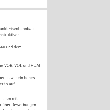
unkt Eisenbahnbau.
nstruktiver
rbau und dem
 wie VOB, VOL und HOAI
ebenso wie ein hohes
erän auf.
nschen mit
er über Bewerbungen