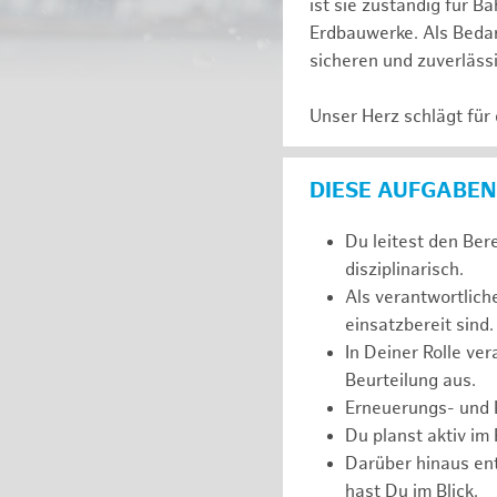
ist sie zuständig für
Erdbauwerke. Als Bedarf
sicheren und zuverläss
Unser Herz schlägt für
DIESE AUFGABEN
Du leitest den Ber
disziplinarisch.
Als verantwortlich
einsatzbereit sind.
In Deiner Rolle ve
Beurteilung aus.
Erneuerungs- und I
Du planst aktiv im
Darüber hinaus ent
hast Du im Blick.