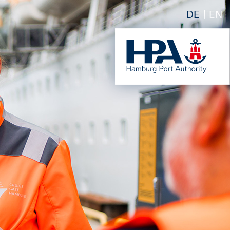
DE
EN