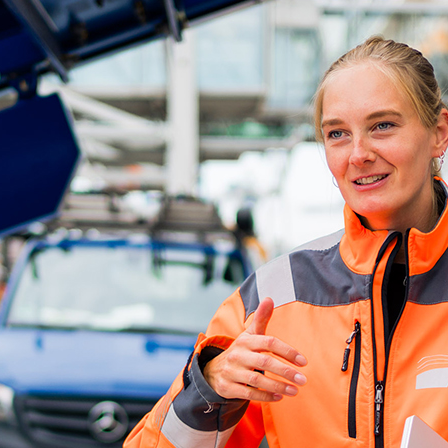
d-Center der HPA
cht aller Verkehrsmeldungen im Hafen am