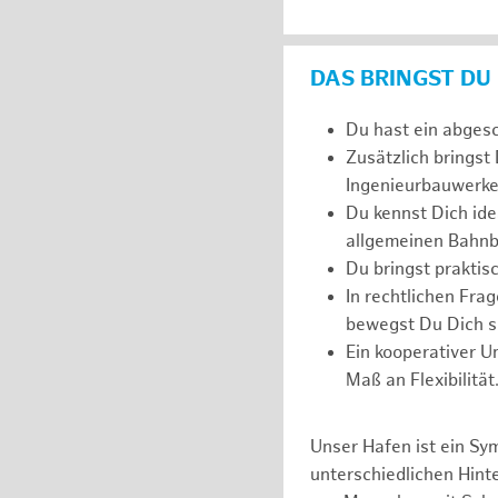
DAS BRINGST DU
Du hast ein abges
Zusätzlich bringst
Ingenieurbauwerke
Du kennst Dich ide
allgemeinen Bahnb
Du bringst prakti
In rechtlichen Fr
bewegst Du Dich si
Ein kooperativer U
Maß an Flexibilität
Unser Hafen ist ein Sy
unterschiedlichen Hin