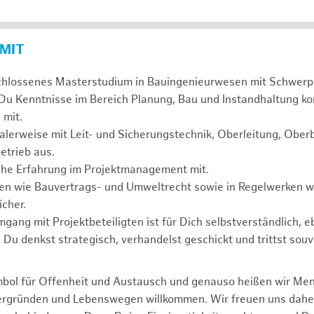
 MIT
chlossenes Masterstudium in Bauingenieurwesen mit Schwerp
 Du Kenntnisse im Bereich Planung, Bau und Instandhaltung ko
 mit.
alerweise mit Leit- und Sicherungstechnik, Oberleitung, Obe
etrieb aus.
sche Erfahrung im Projektmanagement mit.
agen wie Bauvertrags- und Umweltrecht sowie in Regelwerken
cher.
mgang mit Projektbeteiligten ist für Dich selbstverständlich, 
. Du denkst strategisch, verhandelst geschickt und trittst souv
mbol für Offenheit und Austausch und genauso heißen wir Me
tergründen und Lebenswegen willkommen. Wir freuen uns dah