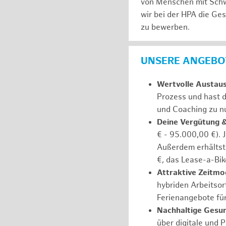
von Menschen mit Schw
wir bei der HPA die Ge
zu bewerben.
UNSERE ANGEBOT
Wertvolle Austau
Prozess und hast d
und Coaching zu nu
Deine Vergütung 
€ - 95.000,00 €). 
Außerdem erhältst 
€, das Lease-a-Bik
Attraktive Zeitmod
hybriden Arbeitsort
Ferienangebote fü
Nachhaltige Gesu
über digitale und 