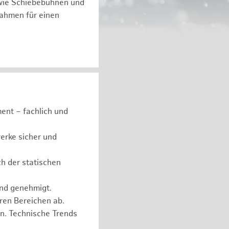
 wie Schiebebühnen und
ßnahmen für einen
ent – fachlich und
erke sicher und
ch der statischen
und genehmigt.
eren Bereichen ab.
n. Technische Trends