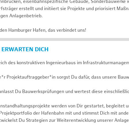
 Bahnbrücken, eisenbahnspezifische Gebäude, Sonderbauwerke
sträger erstellt und initiiert sie Projekte und priorisiert Ma
igen Anlagenbetrieb.
 den Hamburger Hafen, das verbindet uns!
 ERWARTEN DICH
eich des konstruktiven Ingenieurbaus im Infrastrukturmanagem
e*r Projektauftraggeber*in sorgst Du dafür, dass unsere Bauw
ranlasst Du Bauwerksprüfungen und wertest diese einschließli
nstandhaltungsprojekte werden von Dir gestartet, begleitet 
 Projektportfolio der Hafenbahn mit und stimmst Dich mit and
wickelst Du Strategien zur Weiterentwicklung unserer Anlage