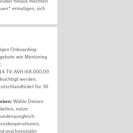
arüber hinaus möchten
auen* ermutigen, sich
figen Onboarding-
ngebote wie Mentoring
.
e 14 TV-AVH (68.000,00
ksichtigt werden.
utschlandticket für 36
leben:
Wähle Deinen
hkeiten, nutze
tundenausgleich.
nesskooperationen,
nd psychosozialer