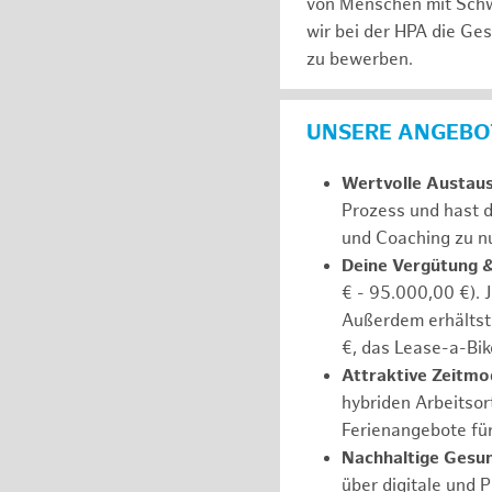
von Menschen mit Schw
wir bei der HPA die Ge
zu bewerben.
UNSERE ANGEBOT
Wertvolle Austau
Prozess und hast d
und Coaching zu nu
Deine Vergütung 
€ - 95.000,00 €). 
Außerdem erhältst 
€, das Lease-a-Bik
Attraktive Zeitmod
hybriden Arbeitsort
Ferienangebote fü
Nachhaltige Gesu
über digitale und 