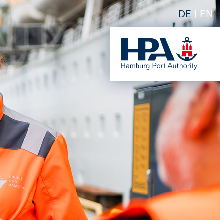
DE
EN