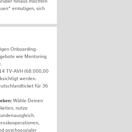
arüber hinaus möchten
auen* ermutigen, sich
figen Onboarding-
ngebote wie Mentoring
.
e 14 TV-AVH (68.000,00
ksichtigt werden.
utschlandticket für 36
leben:
Wähle Deinen
hkeiten, nutze
tundenausgleich.
nesskooperationen,
nd psychosozialer