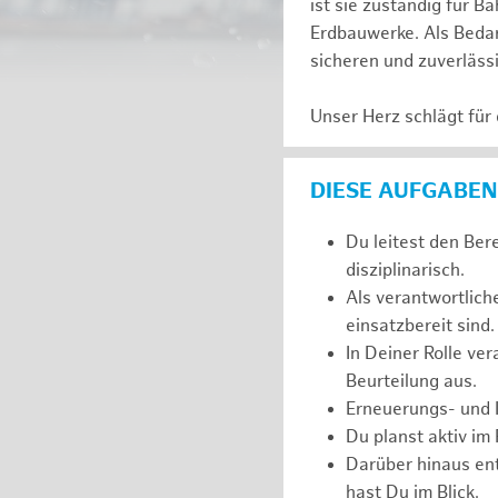
ist sie zuständig für
Erdbauwerke. Als Bedarf
sicheren und zuverläss
Unser Herz schlägt für
DIESE AUFGABEN
Du leitest den Ber
disziplinarisch.
Als verantwortlich
einsatzbereit sind.
In Deiner Rolle ve
Beurteilung aus.
Erneuerungs- und I
Du planst aktiv im
Darüber hinaus ent
hast Du im Blick.