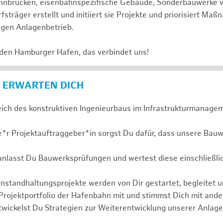
 Bahnbrücken, eisenbahnspezifische Gebäude, Sonderbauwerke
sträger erstellt und initiiert sie Projekte und priorisiert Ma
igen Anlagenbetrieb.
 den Hamburger Hafen, das verbindet uns!
 ERWARTEN DICH
eich des konstruktiven Ingenieurbaus im Infrastrukturmanagem
e*r Projektauftraggeber*in sorgst Du dafür, dass unsere Bauw
ranlasst Du Bauwerksprüfungen und wertest diese einschließli
nstandhaltungsprojekte werden von Dir gestartet, begleitet 
 Projektportfolio der Hafenbahn mit und stimmst Dich mit and
wickelst Du Strategien zur Weiterentwicklung unserer Anlage