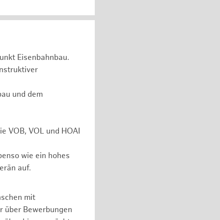
unkt Eisenbahnbau.
nstruktiver
rbau und dem
 wie VOB, VOL und HOAI
ebenso wie ein hohes
erän auf.
nschen mit
er über Bewerbungen