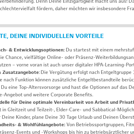
erbehinderung. Denn Deine Einzigartigkeit macht uns aus! D
schlechtervielfalt fördern, daher möchten wir insbesondere Fr
E, DEINE INDIVIDUELLEN VORTEILE
sch- & Entwicklungsoptionen:
Du startest mit einem mehrstu
ie Chance, vielfältige Online- oder Präsenz-Weiterbildungsa
tzen – vorne voran ist auch unser digitaler HPA-Learning-Port
& Zusatzangebote
: Die Vergütung erfolgt nach Entgeltgrupp
Je nach Funktion können zusätzliche Entgeltbestandteile berüc
Du eine Top-Altersvorsorge und hast die Optionen auf das De
e-Angebot und weitere Corporate Benefits.
elle für Deine optimale Vereinbarkeit von Arbeit und Privat
 in Gleitzeit und Teilzeit-, Elder-Care- und Sabbatical-Möglic
r Deine Kinder, plane Deine 30 Tage Urlaub und Deinen Übers
ndheits- & Wohlfühlangebote:
Von Betriebssportgruppen, Fit
Präsenz-Events und -Workshops bis hin zu betriebsärztlicher u