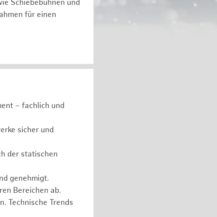
 wie Schiebebühnen und
ßnahmen für einen
ent – fachlich und
erke sicher und
ch der statischen
und genehmigt.
eren Bereichen ab.
n. Technische Trends