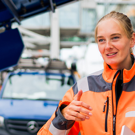
ick
d-Center der HPA
cht aller Verkehrsmeldungen im Hafen am