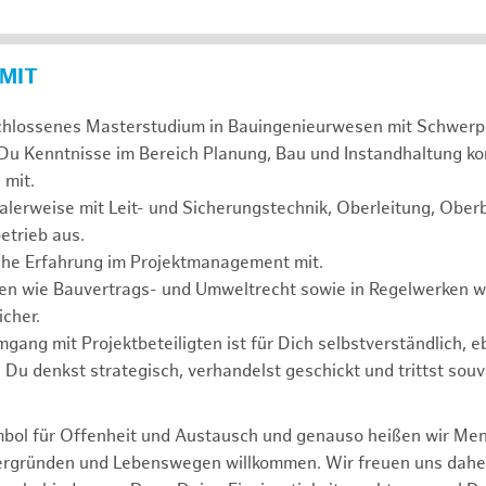
 MIT
chlossenes Masterstudium in Bauingenieurwesen mit Schwerp
 Du Kenntnisse im Bereich Planung, Bau und Instandhaltung ko
 mit.
alerweise mit Leit- und Sicherungstechnik, Oberleitung, Obe
etrieb aus.
sche Erfahrung im Projektmanagement mit.
agen wie Bauvertrags- und Umweltrecht sowie in Regelwerken
cher.
mgang mit Projektbeteiligten ist für Dich selbstverständlich, 
. Du denkst strategisch, verhandelst geschickt und trittst souv
mbol für Offenheit und Austausch und genauso heißen wir Me
tergründen und Lebenswegen willkommen. Wir freuen uns dah