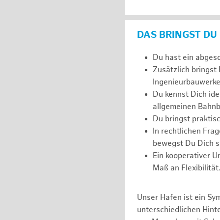
DAS BRINGST DU
Du hast ein abges
Zusätzlich bringst
Ingenieurbauwerke
Du kennst Dich ide
allgemeinen Bahnb
Du bringst prakti
In rechtlichen Fr
bewegst Du Dich si
Ein kooperativer U
Maß an Flexibilität
Unser Hafen ist ein Sy
unterschiedlichen Hin