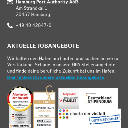
Standort:
Hamburg Port Authority AöR
Am Strandkai 1
20457 Hamburg
Telefon:
+49 40 42847-0
AKTUELLE JOBANGEBOTE
Wir hal­ten den Ha­fen am Lau­fen und su­chen im­mer­zu
Ver­stär­kung. Schau­e in un­se­re HPA Stel­len­an­ge­bo­te
und fin­de deine be­ruf­li­che Zu­kunft bei uns im Ha­fen.
Hier findest Du unsere aktuellen Jobangebote