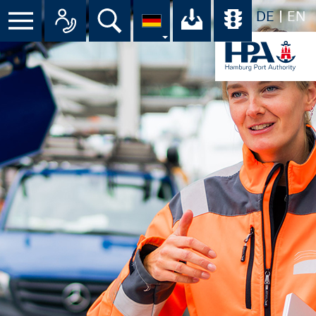
DE
EN
Suche
Ihr Download-C
Übersicht