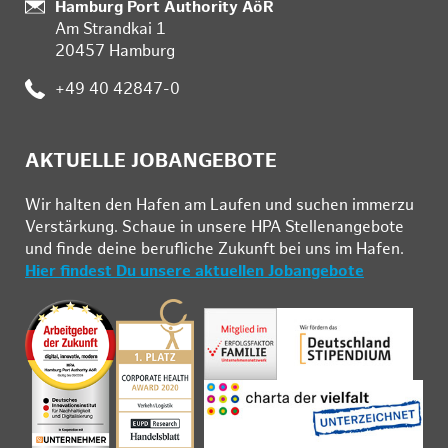
:
Hamburg Port Authority AöR
Am Strandkai 1
20457 Hamburg
:
+49 40 42847-0
AKTUELLE JOBANGEBOTE
Wir hal­ten den Ha­fen am Lau­fen und su­chen im­mer­zu
Ver­stär­kung. Schau­e in un­se­re HPA Stel­len­an­ge­bo­te
und fin­de deine be­ruf­li­che Zu­kunft bei uns im Ha­fen.
Hier findest Du unsere aktuellen Jobangebote