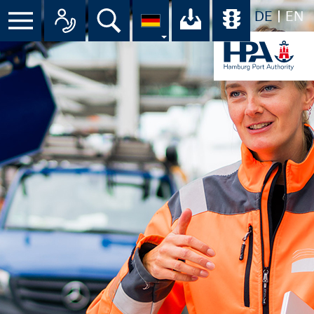
DE
EN
Menü
Alle Ansprechpartner im Überbli
Suche
Ihr Download-C
Übersicht