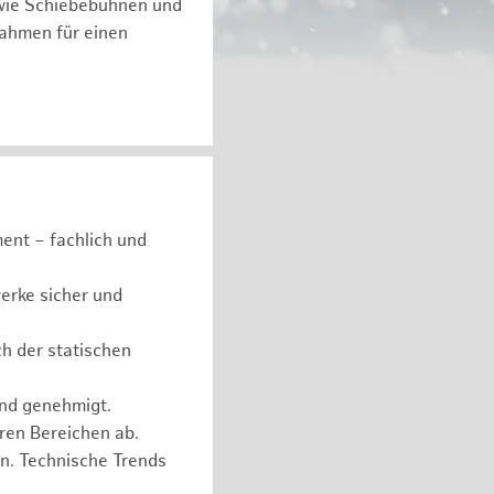
 wie Schiebebühnen und
ßnahmen für einen
ent – fachlich und
erke sicher und
ch der statischen
und genehmigt.
eren Bereichen ab.
n. Technische Trends