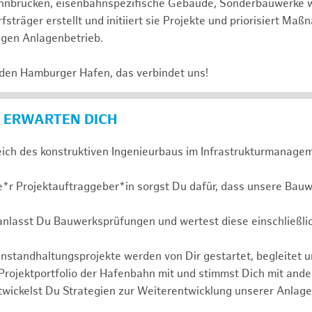
 Bahnbrücken, eisenbahnspezifische Gebäude, Sonderbauwerke
sträger erstellt und initiiert sie Projekte und priorisiert Ma
igen Anlagenbetrieb.
 den Hamburger Hafen, das verbindet uns!
 ERWARTEN DICH
eich des konstruktiven Ingenieurbaus im Infrastrukturmanagem
e*r Projektauftraggeber*in sorgst Du dafür, dass unsere Bauw
ranlasst Du Bauwerksprüfungen und wertest diese einschließli
nstandhaltungsprojekte werden von Dir gestartet, begleitet 
 Projektportfolio der Hafenbahn mit und stimmst Dich mit and
wickelst Du Strategien zur Weiterentwicklung unserer Anlage