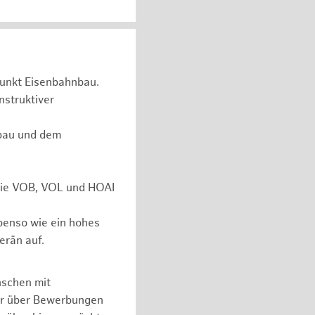
unkt Eisenbahnbau.
nstruktiver
rbau und dem
 wie VOB, VOL und HOAI
ebenso wie ein hohes
erän auf.
nschen mit
er über Bewerbungen