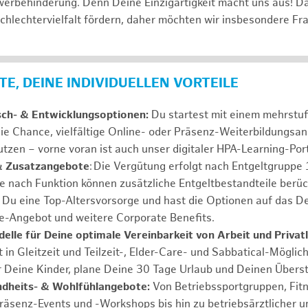
erbehinderung. Denn Deine Einzigartigkeit macht uns aus! D
schlechtervielfalt fördern, daher möchten wir insbesondere Fr
E, DEINE INDIVIDUELLEN VORTEILE
sch- & Entwicklungsoptionen:
Du startest mit einem mehrstu
ie Chance, vielfältige Online- oder Präsenz-Weiterbildungsa
tzen – vorne voran ist auch unser digitaler HPA-Learning-Port
& Zusatzangebote
: Die Vergütung erfolgt nach Entgeltgrupp
Je nach Funktion können zusätzliche Entgeltbestandteile berüc
Du eine Top-Altersvorsorge und hast die Optionen auf das De
e-Angebot und weitere Corporate Benefits.
elle für Deine optimale Vereinbarkeit von Arbeit und Privat
 in Gleitzeit und Teilzeit-, Elder-Care- und Sabbatical-Möglic
r Deine Kinder, plane Deine 30 Tage Urlaub und Deinen Übers
ndheits- & Wohlfühlangebote:
Von Betriebssportgruppen, Fit
Präsenz-Events und -Workshops bis hin zu betriebsärztlicher u