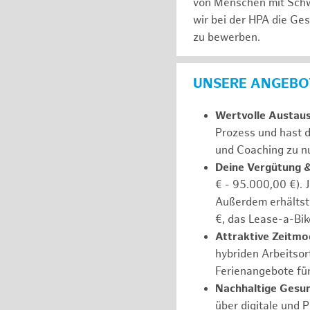
von Menschen mit Schw
wir bei der HPA die Ge
zu bewerben.
UNSERE ANGEBOT
Wertvolle Austau
Prozess und hast d
und Coaching zu nu
Deine Vergütung 
€ - 95.000,00 €). 
Außerdem erhältst 
€, das Lease-a-Bik
Attraktive Zeitmod
hybriden Arbeitsort
Ferienangebote fü
Nachhaltige Gesu
über digitale und 