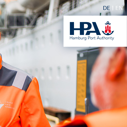
DE
EN