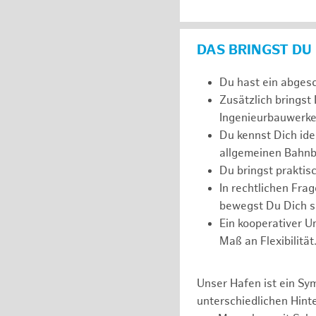
DAS BRINGST DU
Du hast ein abges
Zusätzlich bringst
Ingenieurbauwerke
Du kennst Dich ide
allgemeinen Bahnb
Du bringst prakti
In rechtlichen Fr
bewegst Du Dich si
Ein kooperativer U
Maß an Flexibilität
Unser Hafen ist ein Sy
unterschiedlichen Hin