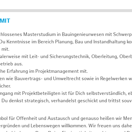
 MIT
chlossenes Masterstudium in Bauingenieurwesen mit Schwerp
 Du Kenntnisse im Bereich Planung, Bau und Instandhaltung ko
 mit.
alerweise mit Leit- und Sicherungstechnik, Oberleitung, Obe
etrieb aus.
sche Erfahrung im Projektmanagement mit.
agen wie Bauvertrags- und Umweltrecht sowie in Regelwerken
cher.
mgang mit Projektbeteiligten ist für Dich selbstverständlich, 
. Du denkst strategisch, verhandelst geschickt und trittst souv
mbol für Offenheit und Austausch und genauso heißen wir Me
tergründen und Lebenswegen willkommen. Wir freuen uns dah