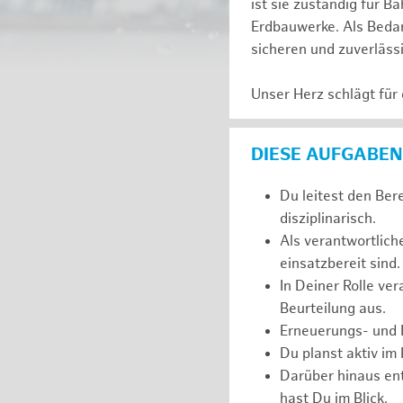
ist sie zuständig für
Erdbauwerke. Als Bedarf
sicheren und zuverläss
Unser Herz schlägt für
DIESE AUFGABEN
Du leitest den Ber
disziplinarisch.
Als verantwortlich
einsatzbereit sind.
In Deiner Rolle ve
Beurteilung aus.
Erneuerungs- und I
Du planst aktiv im
Darüber hinaus ent
hast Du im Blick.