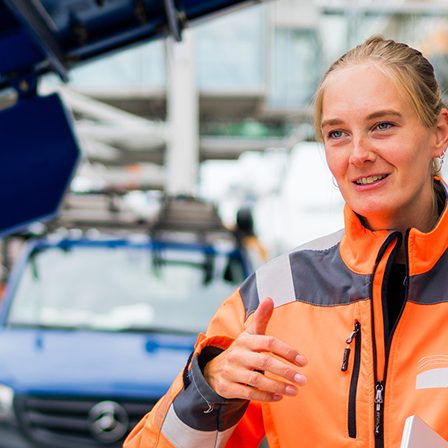
d-Center der HPA
cht aller Verkehrsmeldungen im Hafen am