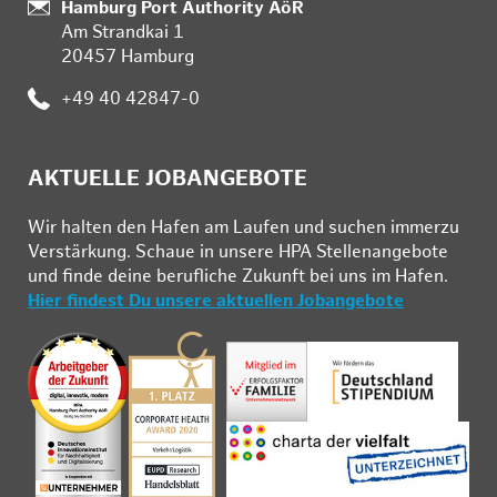
Standort:
Hamburg Port Authority AöR
Am Strandkai 1
20457 Hamburg
Telefon:
+49 40 42847-0
AKTUELLE JOBANGEBOTE
Wir hal­ten den Ha­fen am Lau­fen und su­chen im­mer­zu
Ver­stär­kung. Schau­e in un­se­re HPA Stel­len­an­ge­bo­te
und fin­de deine be­ruf­li­che Zu­kunft bei uns im Ha­fen.
Hier findest Du unsere aktuellen Jobangebote