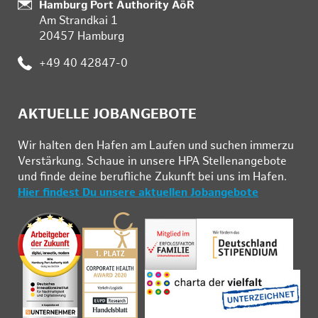
:
Hamburg Port Authority AöR
Am Strandkai 1
20457 Hamburg
:
+49 40 42847-0
AKTUELLE JOBANGEBOTE
Wir hal­ten den Ha­fen am Lau­fen und su­chen im­mer­zu
Ver­stär­kung. Schau­e in un­se­re HPA Stel­len­an­ge­bo­te
und fin­de deine be­ruf­li­che Zu­kunft bei uns im Ha­fen.
Hier findest Du unsere aktuellen Jobangebote