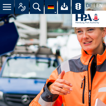
DE
EN
Menü
Alle Ansprechpartner im Überbli
Suche
Ihr Download-C
Übersicht