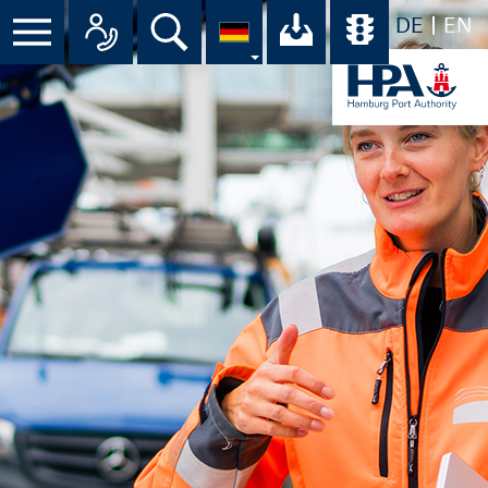
DE
EN
Suche
Ihr Download-C
Übersicht