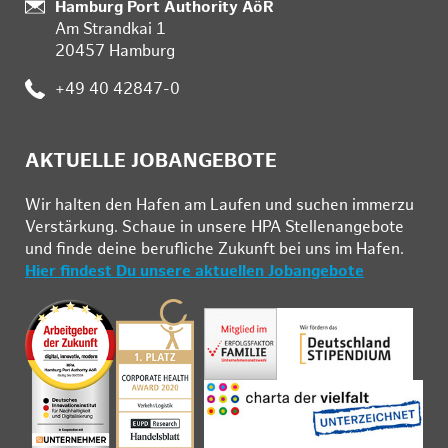
:
Hamburg Port Authority AöR
Am Strandkai 1
20457 Hamburg
:
+49 40 42847-0
AKTUELLE JOBANGEBOTE
Wir hal­ten den Ha­fen am Lau­fen und su­chen im­mer­zu
Ver­stär­kung. Schau­e in un­se­re HPA Stel­len­an­ge­bo­te
und fin­de deine be­ruf­li­che Zu­kunft bei uns im Ha­fen.
Hier findest Du unsere aktuellen Jobangebote