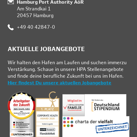
:
Hamburg Port Authority AöR
Am Strandkai 1
20457 Hamburg
:
+49 40 42847-0
AKTUELLE JOBANGEBOTE
Wir hal­ten den Ha­fen am Lau­fen und su­chen im­mer­zu
Ver­stär­kung. Schau­e in un­se­re HPA Stel­len­an­ge­bo­te
und fin­de deine be­ruf­li­che Zu­kunft bei uns im Ha­fen.
Hier findest Du unsere aktuellen Jobangebote