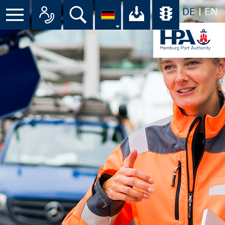
DE
EN
Menü
Alle Ansprechpartner im Überbli
Suche
Ihr Download-C
Übersicht