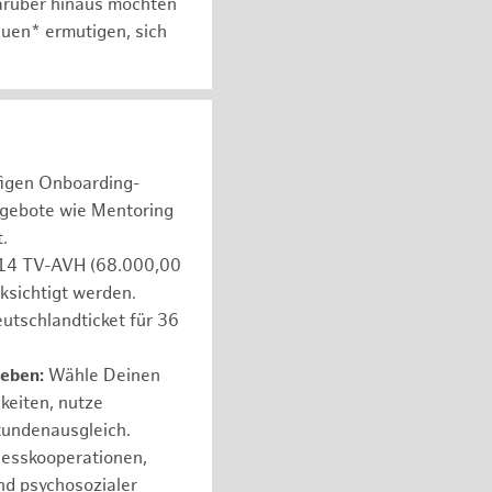
arüber hinaus möchten
auen* ermutigen, sich
figen Onboarding-
ngebote wie Mentoring
.
e 14 TV-AVH (68.000,00
ksichtigt werden.
utschlandticket für 36
leben:
Wähle Deinen
hkeiten, nutze
tundenausgleich.
nesskooperationen,
nd psychosozialer