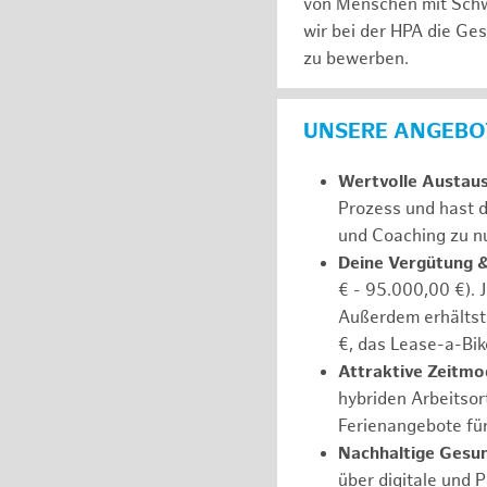
von Menschen mit Schw
wir bei der HPA die Ge
zu bewerben.
UNSERE ANGEBOT
Wertvolle Austau
Prozess und hast d
und Coaching zu nu
Deine Vergütung 
€ - 95.000,00 €). 
Außerdem erhältst 
€, das Lease-a-Bik
Attraktive Zeitmod
hybriden Arbeitsort
Ferienangebote fü
Nachhaltige Gesu
über digitale und 