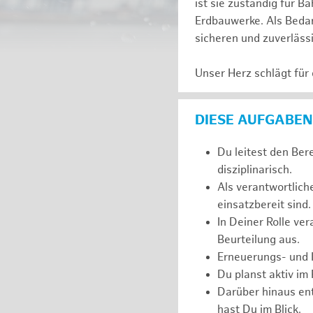
ist sie zuständig für
Erdbauwerke. Als Bedarf
sicheren und zuverläss
Unser Herz schlägt für
DIESE AUFGABEN
Du leitest den Ber
disziplinarisch.
Als verantwortlich
einsatzbereit sind.
In Deiner Rolle ve
Beurteilung aus.
Erneuerungs- und I
Du planst aktiv im
Darüber hinaus ent
hast Du im Blick.