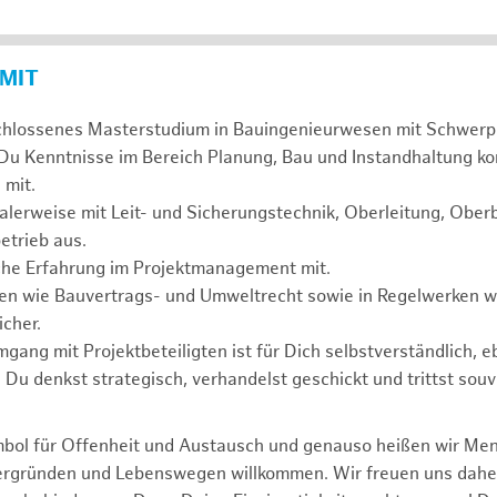
 MIT
chlossenes Masterstudium in Bauingenieurwesen mit Schwerp
 Du Kenntnisse im Bereich Planung, Bau und Instandhaltung ko
 mit.
alerweise mit Leit- und Sicherungstechnik, Oberleitung, Obe
etrieb aus.
sche Erfahrung im Projektmanagement mit.
agen wie Bauvertrags- und Umweltrecht sowie in Regelwerken
cher.
mgang mit Projektbeteiligten ist für Dich selbstverständlich, 
. Du denkst strategisch, verhandelst geschickt und trittst souv
mbol für Offenheit und Austausch und genauso heißen wir Me
tergründen und Lebenswegen willkommen. Wir freuen uns dah