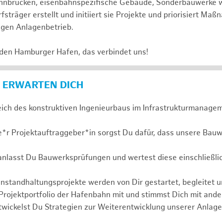
 Bahnbrücken, eisenbahnspezifische Gebäude, Sonderbauwerke
sträger erstellt und initiiert sie Projekte und priorisiert Ma
igen Anlagenbetrieb.
 den Hamburger Hafen, das verbindet uns!
 ERWARTEN DICH
eich des konstruktiven Ingenieurbaus im Infrastrukturmanagem
e*r Projektauftraggeber*in sorgst Du dafür, dass unsere Bauw
ranlasst Du Bauwerksprüfungen und wertest diese einschließli
nstandhaltungsprojekte werden von Dir gestartet, begleitet 
 Projektportfolio der Hafenbahn mit und stimmst Dich mit and
wickelst Du Strategien zur Weiterentwicklung unserer Anlage