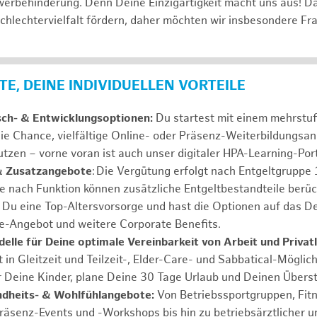
erbehinderung. Denn Deine Einzigartigkeit macht uns aus! D
schlechtervielfalt fördern, daher möchten wir insbesondere Fr
E, DEINE INDIVIDUELLEN VORTEILE
sch- & Entwicklungsoptionen:
Du startest mit einem mehrstu
ie Chance, vielfältige Online- oder Präsenz-Weiterbildungsa
tzen – vorne voran ist auch unser digitaler HPA-Learning-Port
& Zusatzangebote
: Die Vergütung erfolgt nach Entgeltgrupp
Je nach Funktion können zusätzliche Entgeltbestandteile berüc
Du eine Top-Altersvorsorge und hast die Optionen auf das De
e-Angebot und weitere Corporate Benefits.
elle für Deine optimale Vereinbarkeit von Arbeit und Privat
 in Gleitzeit und Teilzeit-, Elder-Care- und Sabbatical-Möglic
r Deine Kinder, plane Deine 30 Tage Urlaub und Deinen Übers
ndheits- & Wohlfühlangebote:
Von Betriebssportgruppen, Fit
Präsenz-Events und -Workshops bis hin zu betriebsärztlicher u