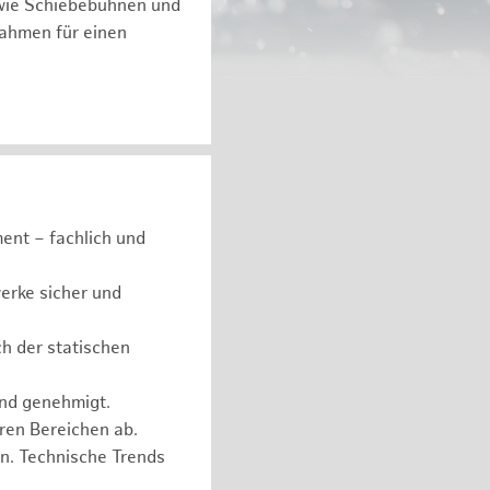
 wie Schiebebühnen und
ßnahmen für einen
ent – fachlich und
erke sicher und
ch der statischen
und genehmigt.
eren Bereichen ab.
n. Technische Trends