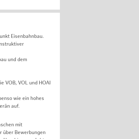
unkt Eisenbahnbau.
nstruktiver
rbau und dem
 wie VOB, VOL und HOAI
ebenso wie ein hohes
erän auf.
nschen mit
er über Bewerbungen