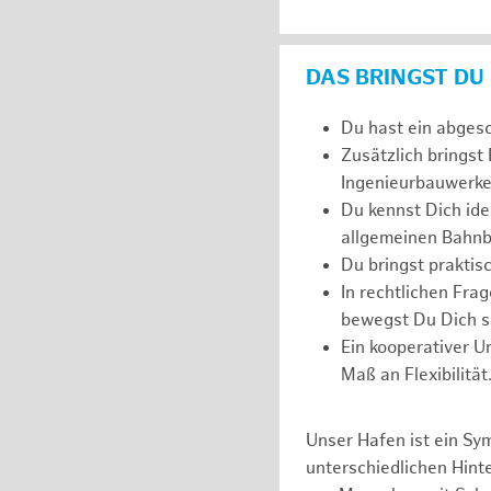
DAS BRINGST DU
Du hast ein abges
Zusätzlich bringst
Ingenieurbauwerke
Du kennst Dich ide
allgemeinen Bahnb
Du bringst prakti
In rechtlichen Fr
bewegst Du Dich si
Ein kooperativer U
Maß an Flexibilität
Unser Hafen ist ein Sy
unterschiedlichen Hin