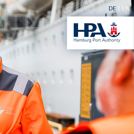
DE
EN