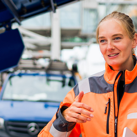
d-Center der HPA
cht aller Verkehrsmeldungen im Hafen am