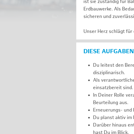
ist sie zuständig für
Erdbauwerke. Als Bedarf
sicheren und zuverläss
Unser Herz schlägt für
DIESE AUFGABEN
Du leitest den Ber
disziplinarisch.
Als verantwortlich
einsatzbereit sind.
In Deiner Rolle ve
Beurteilung aus.
Erneuerungs- und I
Du planst aktiv im
Darüber hinaus ent
hast Du im Blick.