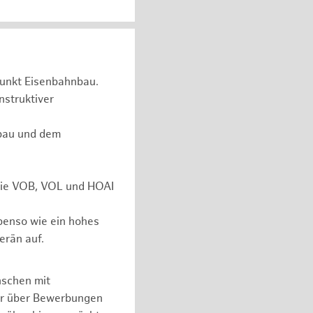
unkt Eisenbahnbau.
nstruktiver
rbau und dem
 wie VOB, VOL und HOAI
ebenso wie ein hohes
erän auf.
nschen mit
er über Bewerbungen