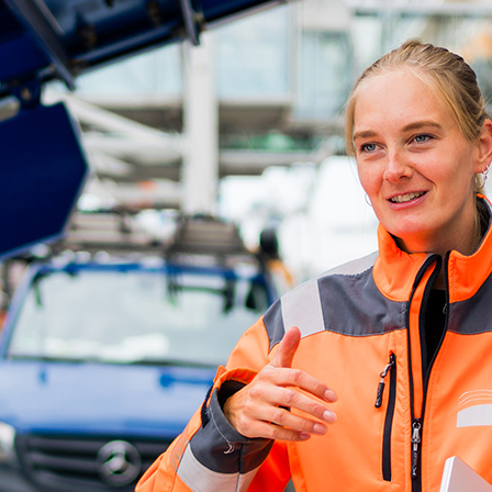
ick
d-Center der HPA
cht aller Verkehrsmeldungen im Hafen am