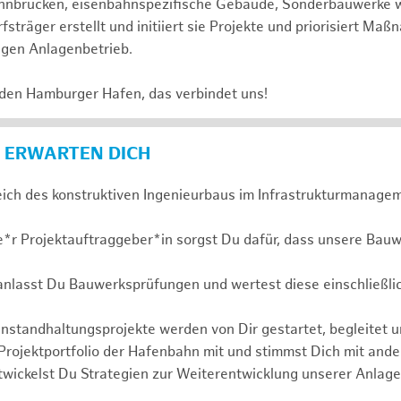
 Bahnbrücken, eisenbahnspezifische Gebäude, Sonderbauwerke
sträger erstellt und initiiert sie Projekte und priorisiert Ma
igen Anlagenbetrieb.
 den Hamburger Hafen, das verbindet uns!
 ERWARTEN DICH
eich des konstruktiven Ingenieurbaus im Infrastrukturmanagem
e*r Projektauftraggeber*in sorgst Du dafür, dass unsere Bauw
ranlasst Du Bauwerksprüfungen und wertest diese einschließli
nstandhaltungsprojekte werden von Dir gestartet, begleitet 
 Projektportfolio der Hafenbahn mit und stimmst Dich mit and
wickelst Du Strategien zur Weiterentwicklung unserer Anlage