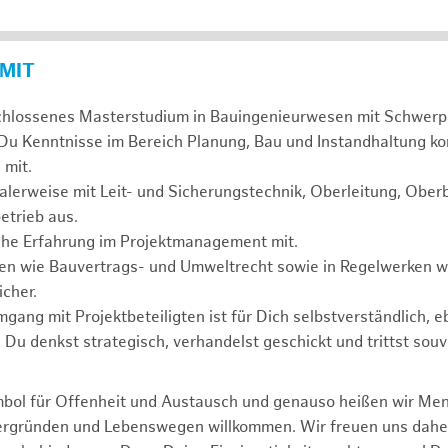
 MIT
chlossenes Masterstudium in Bauingenieurwesen mit Schwerp
 Du Kenntnisse im Bereich Planung, Bau und Instandhaltung ko
 mit.
alerweise mit Leit- und Sicherungstechnik, Oberleitung, Obe
etrieb aus.
sche Erfahrung im Projektmanagement mit.
agen wie Bauvertrags- und Umweltrecht sowie in Regelwerken
cher.
mgang mit Projektbeteiligten ist für Dich selbstverständlich, 
. Du denkst strategisch, verhandelst geschickt und trittst souv
mbol für Offenheit und Austausch und genauso heißen wir Me
tergründen und Lebenswegen willkommen. Wir freuen uns dah