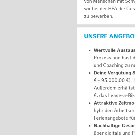
von Menschen mit Schw
wir bei der HPA die Ge
zu bewerben.
UNSERE ANGEBOT
Wertvolle Austau
Prozess und hast d
und Coaching zu nu
Deine Vergütung 
€ - 95.000,00 €). 
Außerdem erhältst 
€, das Lease-a-Bik
Attraktive Zeitmod
hybriden Arbeitsort
Ferienangebote fü
Nachhaltige Gesu
über digitale und 