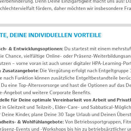
erbehinderung. Denn Deine Einzigartigkeit macht uns aus! D
schlechtervielfalt fördern, daher möchten wir insbesondere Fr
E, DEINE INDIVIDUELLEN VORTEILE
sch- & Entwicklungsoptionen:
Du startest mit einem mehrstu
ie Chance, vielfältige Online- oder Präsenz-Weiterbildungsa
tzen – vorne voran ist auch unser digitaler HPA-Learning-Port
& Zusatzangebote
: Die Vergütung erfolgt nach Entgeltgrupp
Je nach Funktion können zusätzliche Entgeltbestandteile berüc
Du eine Top-Altersvorsorge und hast die Optionen auf das De
e-Angebot und weitere Corporate Benefits.
elle für Deine optimale Vereinbarkeit von Arbeit und Privat
 in Gleitzeit und Teilzeit-, Elder-Care- und Sabbatical-Möglic
r Deine Kinder, plane Deine 30 Tage Urlaub und Deinen Übers
ndheits- & Wohlfühlangebote:
Von Betriebssportgruppen, Fit
Präsenz-Events und -Workshops bis hin zu betriebsärztlicher u