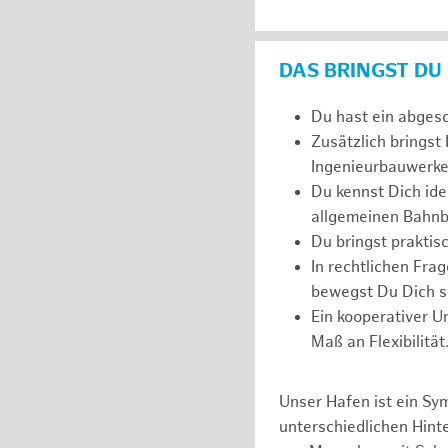
DAS BRINGST DU
Du hast ein abges
Zusätzlich bringst
Ingenieurbauwerke
Du kennst Dich ide
allgemeinen Bahnb
Du bringst prakti
In rechtlichen Fr
bewegst Du Dich si
Ein kooperativer U
Maß an Flexibilität
Unser Hafen ist ein Sy
unterschiedlichen Hin