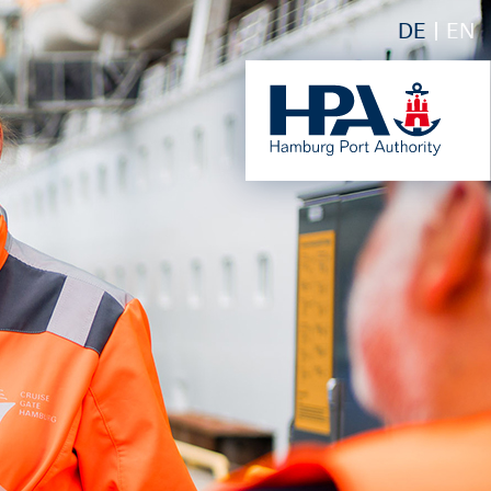
DE
EN