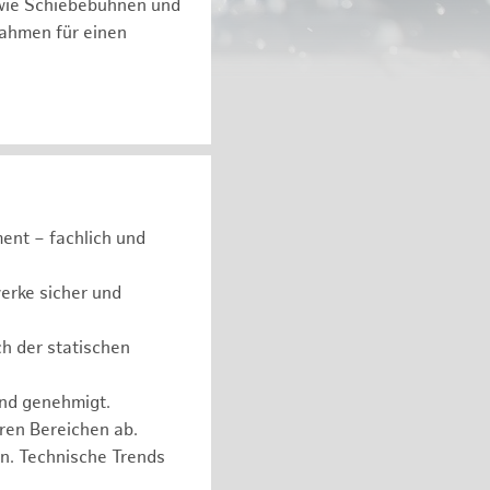
 wie Schiebebühnen und
ßnahmen für einen
ent – fachlich und
erke sicher und
ch der statischen
und genehmigt.
eren Bereichen ab.
n. Technische Trends