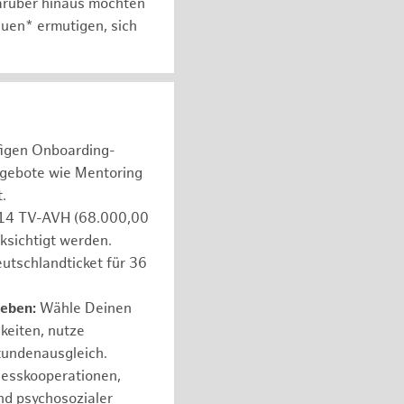
arüber hinaus möchten
auen* ermutigen, sich
figen Onboarding-
ngebote wie Mentoring
.
e 14 TV-AVH (68.000,00
ksichtigt werden.
utschlandticket für 36
leben:
Wähle Deinen
hkeiten, nutze
tundenausgleich.
nesskooperationen,
nd psychosozialer