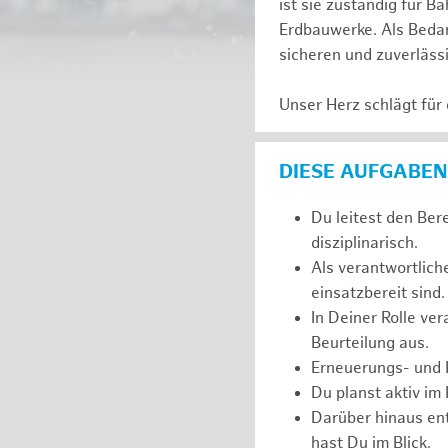
ist sie zuständig für
Erdbauwerke. Als Bedarf
sicheren und zuverläss
Unser Herz schlägt für
DIESE AUFGABEN
Du leitest den Ber
disziplinarisch.
Als verantwortlich
einsatzbereit sind.
In Deiner Rolle ve
Beurteilung aus.
Erneuerungs- und I
Du planst aktiv im
Darüber hinaus ent
hast Du im Blick.