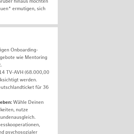
arüber hinaus möchten
auen* ermutigen, sich
figen Onboarding-
ngebote wie Mentoring
.
e 14 TV-AVH (68.000,00
ksichtigt werden.
utschlandticket für 36
leben:
Wähle Deinen
hkeiten, nutze
tundenausgleich.
nesskooperationen,
nd psychosozialer