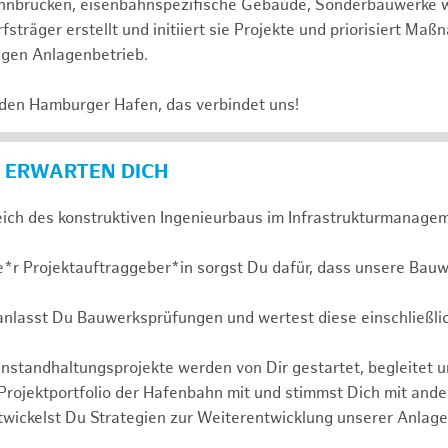
 Bahnbrücken, eisenbahnspezifische Gebäude, Sonderbauwerke
sträger erstellt und initiiert sie Projekte und priorisiert Ma
igen Anlagenbetrieb.
 den Hamburger Hafen, das verbindet uns!
 ERWARTEN DICH
eich des konstruktiven Ingenieurbaus im Infrastrukturmanagem
e*r Projektauftraggeber*in sorgst Du dafür, dass unsere Bauw
ranlasst Du Bauwerksprüfungen und wertest diese einschließli
nstandhaltungsprojekte werden von Dir gestartet, begleitet 
 Projektportfolio der Hafenbahn mit und stimmst Dich mit and
wickelst Du Strategien zur Weiterentwicklung unserer Anlage