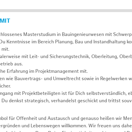
 MIT
chlossenes Masterstudium in Bauingenieurwesen mit Schwerp
 Du Kenntnisse im Bereich Planung, Bau und Instandhaltung ko
 mit.
alerweise mit Leit- und Sicherungstechnik, Oberleitung, Obe
etrieb aus.
sche Erfahrung im Projektmanagement mit.
agen wie Bauvertrags- und Umweltrecht sowie in Regelwerken
cher.
mgang mit Projektbeteiligten ist für Dich selbstverständlich, 
. Du denkst strategisch, verhandelst geschickt und trittst souv
mbol für Offenheit und Austausch und genauso heißen wir Me
tergründen und Lebenswegen willkommen. Wir freuen uns dah