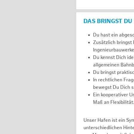
DAS BRINGST DU
Du hast ein abges
Zusätzlich bringst
Ingenieurbauwerke
Du kennst Dich ide
allgemeinen Bahnb
Du bringst prakti
In rechtlichen Fr
bewegst Du Dich si
Ein kooperativer U
Maß an Flexibilität
Unser Hafen ist ein Sy
unterschiedlichen Hin