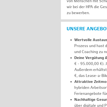
von Menschen mit Schw
wir bei der HPA die Ge
zu bewerben.
UNSERE ANGEBOT
Wertvolle Austau
Prozess und hast d
und Coaching zu nu
Deine Vergütung 
€ - 95.000,00 €). 
Außerdem erhältst 
€, das Lease-a-Bik
Attraktive Zeitmod
hybriden Arbeitsort
Ferienangebote fü
Nachhaltige Gesu
über digitale und 