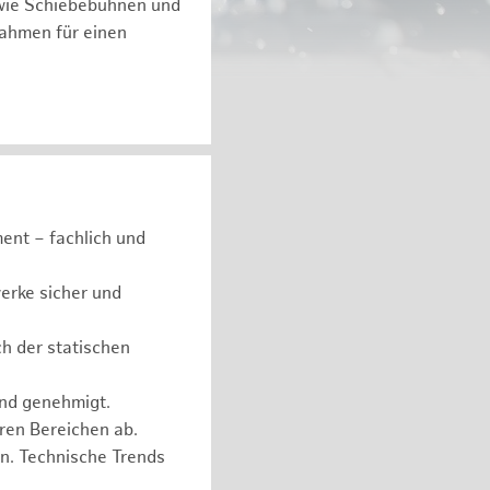
 wie Schiebebühnen und
ßnahmen für einen
ent – fachlich und
erke sicher und
ch der statischen
und genehmigt.
eren Bereichen ab.
n. Technische Trends