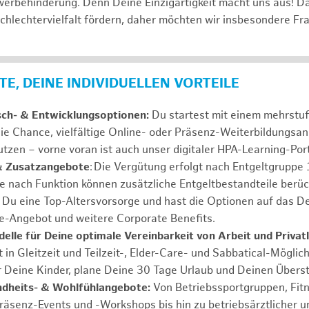
erbehinderung. Denn Deine Einzigartigkeit macht uns aus! D
schlechtervielfalt fördern, daher möchten wir insbesondere Fr
E, DEINE INDIVIDUELLEN VORTEILE
sch- & Entwicklungsoptionen:
Du startest mit einem mehrstu
ie Chance, vielfältige Online- oder Präsenz-Weiterbildungsa
tzen – vorne voran ist auch unser digitaler HPA-Learning-Port
& Zusatzangebote
: Die Vergütung erfolgt nach Entgeltgrupp
Je nach Funktion können zusätzliche Entgeltbestandteile berüc
Du eine Top-Altersvorsorge und hast die Optionen auf das De
e-Angebot und weitere Corporate Benefits.
elle für Deine optimale Vereinbarkeit von Arbeit und Privat
 in Gleitzeit und Teilzeit-, Elder-Care- und Sabbatical-Möglic
r Deine Kinder, plane Deine 30 Tage Urlaub und Deinen Übers
ndheits- & Wohlfühlangebote:
Von Betriebssportgruppen, Fit
Präsenz-Events und -Workshops bis hin zu betriebsärztlicher u