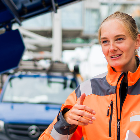
ick
d-Center der HPA
cht aller Verkehrsmeldungen im Hafen am