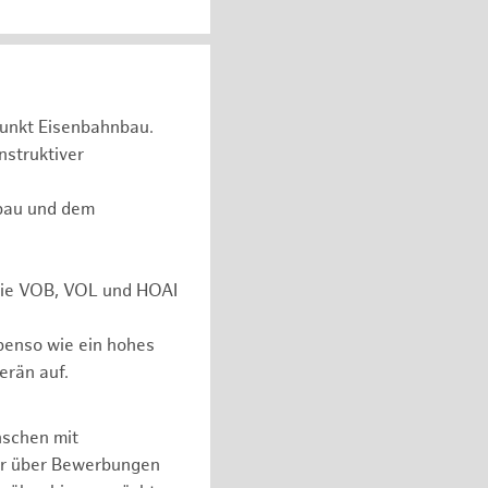
unkt Eisenbahnbau.
nstruktiver
rbau und dem
 wie VOB, VOL und HOAI
ebenso wie ein hohes
erän auf.
nschen mit
er über Bewerbungen