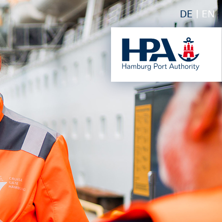
DE
EN