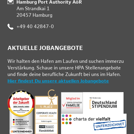
:
Hamburg Port Authority AöR
Am Strandkai 1
20457 Hamburg
:
+49 40 42847-0
AKTUELLE JOBANGEBOTE
Wir hal­ten den Ha­fen am Lau­fen und su­chen im­mer­zu
Ver­stär­kung. Schau­e in un­se­re HPA Stel­len­an­ge­bo­te
und fin­de deine be­ruf­li­che Zu­kunft bei uns im Ha­fen.
Hier findest Du unsere aktuellen Jobangebote