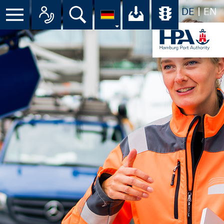
DE
EN
Menü
Alle Ansprechpartner im Überbli
Suche
Ihr Download-C
Übersicht