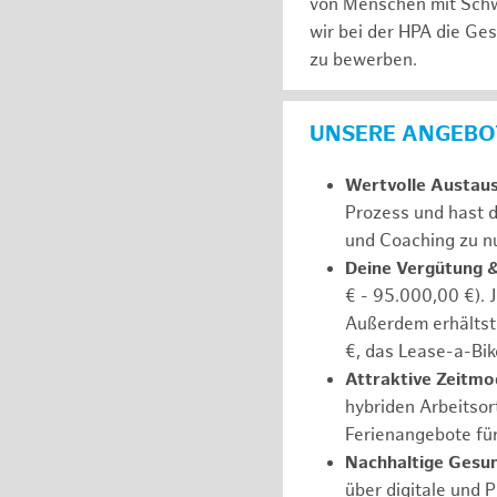
von Menschen mit Schw
wir bei der HPA die Ge
zu bewerben.
UNSERE ANGEBOT
Wertvolle Austau
Prozess und hast d
und Coaching zu nu
Deine Vergütung 
€ - 95.000,00 €). 
Außerdem erhältst 
€, das Lease-a-Bik
Attraktive Zeitmod
hybriden Arbeitsort
Ferienangebote fü
Nachhaltige Gesu
über digitale und 