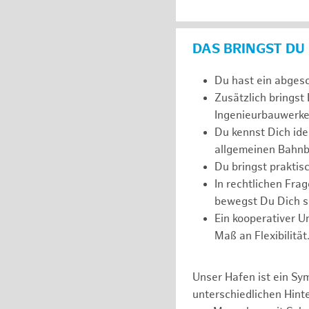
DAS BRINGST DU
Du hast ein abges
Zusätzlich bringst
Ingenieurbauwerke
Du kennst Dich ide
allgemeinen Bahnb
Du bringst prakti
In rechtlichen Fr
bewegst Du Dich si
Ein kooperativer U
Maß an Flexibilität
Unser Hafen ist ein Sy
unterschiedlichen Hin