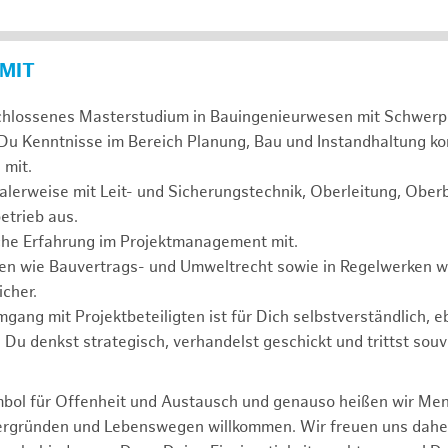
 MIT
chlossenes Masterstudium in Bauingenieurwesen mit Schwerp
 Du Kenntnisse im Bereich Planung, Bau und Instandhaltung ko
 mit.
alerweise mit Leit- und Sicherungstechnik, Oberleitung, Obe
etrieb aus.
sche Erfahrung im Projektmanagement mit.
agen wie Bauvertrags- und Umweltrecht sowie in Regelwerken
cher.
mgang mit Projektbeteiligten ist für Dich selbstverständlich, 
. Du denkst strategisch, verhandelst geschickt und trittst souv
mbol für Offenheit und Austausch und genauso heißen wir Me
tergründen und Lebenswegen willkommen. Wir freuen uns dah