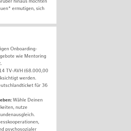
arüber hinaus möchten
auen* ermutigen, sich
figen Onboarding-
ngebote wie Mentoring
.
e 14 TV-AVH (68.000,00
ksichtigt werden.
utschlandticket für 36
leben:
Wähle Deinen
hkeiten, nutze
tundenausgleich.
nesskooperationen,
nd psychosozialer