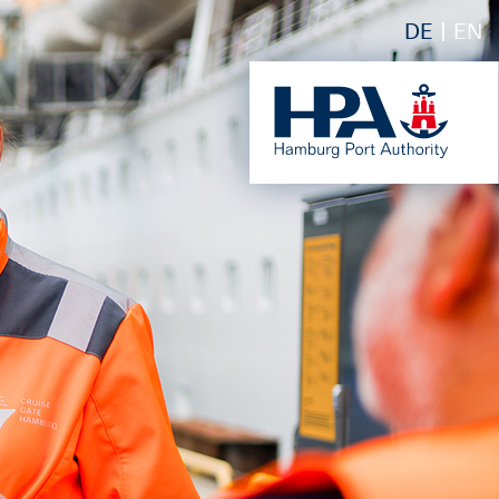
DE
EN