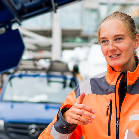
ick
d-Center der HPA
cht aller Verkehrsmeldungen im Hafen am