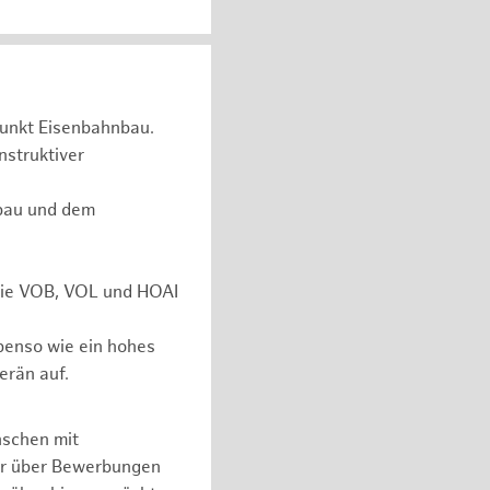
unkt Eisenbahnbau.
nstruktiver
rbau und dem
 wie VOB, VOL und HOAI
ebenso wie ein hohes
erän auf.
nschen mit
er über Bewerbungen