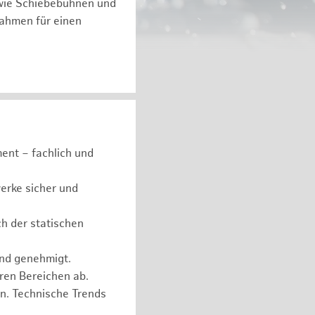
 wie Schiebebühnen und
ßnahmen für einen
ent – fachlich und
erke sicher und
ch der statischen
und genehmigt.
eren Bereichen ab.
n. Technische Trends