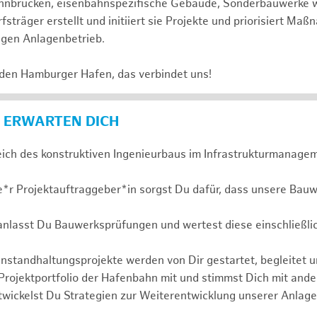
 Bahnbrücken, eisenbahnspezifische Gebäude, Sonderbauwerke
sträger erstellt und initiiert sie Projekte und priorisiert Ma
igen Anlagenbetrieb.
 den Hamburger Hafen, das verbindet uns!
 ERWARTEN DICH
eich des konstruktiven Ingenieurbaus im Infrastrukturmanagem
e*r Projektauftraggeber*in sorgst Du dafür, dass unsere Bauw
ranlasst Du Bauwerksprüfungen und wertest diese einschließli
nstandhaltungsprojekte werden von Dir gestartet, begleitet 
 Projektportfolio der Hafenbahn mit und stimmst Dich mit and
wickelst Du Strategien zur Weiterentwicklung unserer Anlage