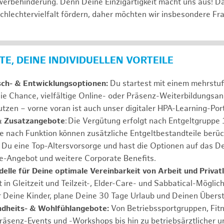
erbehinderung. Denn Deine Einzigartigkeit macht uns aus! D
schlechtervielfalt fördern, daher möchten wir insbesondere Fr
E, DEINE INDIVIDUELLEN VORTEILE
sch- & Entwicklungsoptionen:
Du startest mit einem mehrstu
ie Chance, vielfältige Online- oder Präsenz-Weiterbildungsa
tzen – vorne voran ist auch unser digitaler HPA-Learning-Port
& Zusatzangebote
: Die Vergütung erfolgt nach Entgeltgrupp
Je nach Funktion können zusätzliche Entgeltbestandteile berüc
Du eine Top-Altersvorsorge und hast die Optionen auf das De
e-Angebot und weitere Corporate Benefits.
elle für Deine optimale Vereinbarkeit von Arbeit und Privat
 in Gleitzeit und Teilzeit-, Elder-Care- und Sabbatical-Möglic
r Deine Kinder, plane Deine 30 Tage Urlaub und Deinen Übers
ndheits- & Wohlfühlangebote:
Von Betriebssportgruppen, Fit
Präsenz-Events und -Workshops bis hin zu betriebsärztlicher u