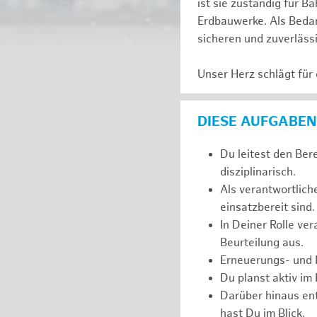
ist sie zuständig für
Erdbauwerke. Als Bedarf
sicheren und zuverläss
Unser Herz schlägt für
DIESE AUFGABEN
Du leitest den Ber
disziplinarisch.
Als verantwortlich
einsatzbereit sind.
In Deiner Rolle ve
Beurteilung aus.
Erneuerungs- und I
Du planst aktiv im
Darüber hinaus ent
hast Du im Blick.