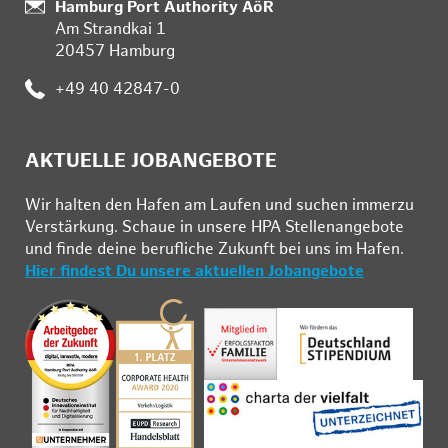
:
Hamburg Port Authority AöR
Am Strandkai 1
20457 Hamburg
:
+49 40 42847-0
AKTUELLE JOBANGEBOTE
Wir hal­ten den Ha­fen am Lau­fen und su­chen im­mer­zu
Ver­stär­kung. Schau­e in un­se­re HPA Stel­len­an­ge­bo­te
und fin­de deine be­ruf­li­che Zu­kunft bei uns im Ha­fen.
Hier findest Du unsere aktuellen Jobangebote