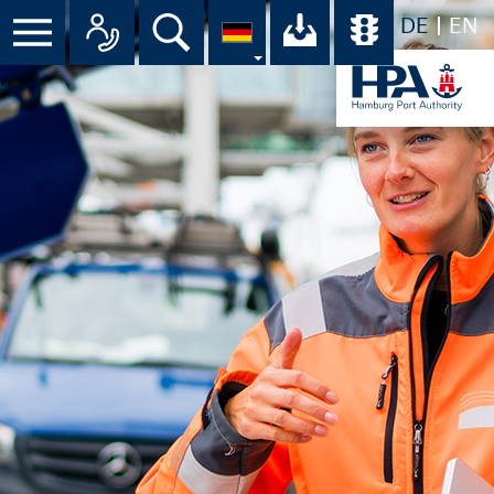
DE
EN
Menü
Alle Ansprechpartner im Überbli
Suche
Ihr Download-C
Übersicht