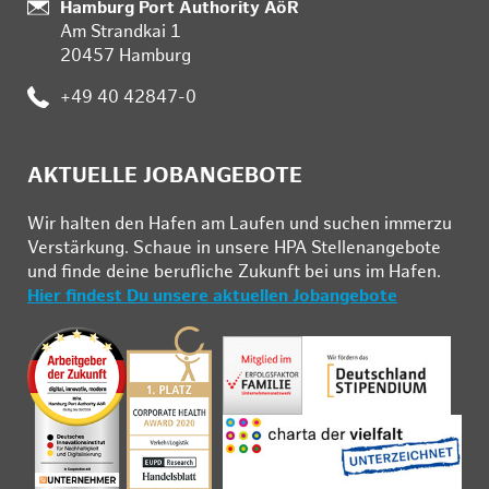
Standort:
Hamburg Port Authority AöR
Am Strandkai 1
20457 Hamburg
Telefon:
+49 40 42847-0
AKTUELLE JOBANGEBOTE
Wir hal­ten den Ha­fen am Lau­fen und su­chen im­mer­zu
Ver­stär­kung. Schau­e in un­se­re HPA Stel­len­an­ge­bo­te
und fin­de deine be­ruf­li­che Zu­kunft bei uns im Ha­fen.
Hier findest Du unsere aktuellen Jobangebote