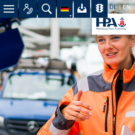
DE
EN
Suche
Ihr Download-C
Übersicht