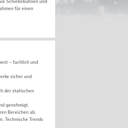
 wie Schiebebühnen und
ßnahmen für einen
ent – fachlich und
erke sicher und
ch der statischen
und genehmigt.
eren Bereichen ab.
n. Technische Trends