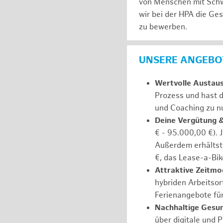
von Menschen mit Schw
wir bei der HPA die Ge
zu bewerben.
UNSERE ANGEBOT
Wertvolle Austau
Prozess und hast d
und Coaching zu nu
Deine Vergütung 
€ - 95.000,00 €). 
Außerdem erhältst 
€, das Lease-a-Bik
Attraktive Zeitmod
hybriden Arbeitsort
Ferienangebote fü
Nachhaltige Gesu
über digitale und 