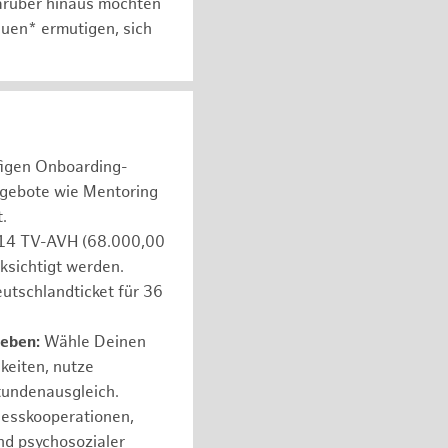
arüber hinaus möchten
auen* ermutigen, sich
figen Onboarding-
ngebote wie Mentoring
.
e 14 TV-AVH (68.000,00
ksichtigt werden.
utschlandticket für 36
leben:
Wähle Deinen
hkeiten, nutze
tundenausgleich.
nesskooperationen,
nd psychosozialer