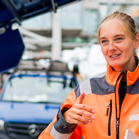
ick
d-Center der HPA
cht aller Verkehrsmeldungen im Hafen am