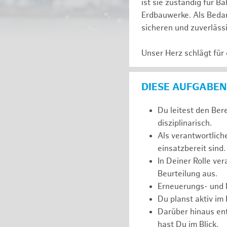
ist sie zuständig für
Erdbauwerke. Als Bedarf
sicheren und zuverläss
Unser Herz schlägt für
DIESE AUFGABEN
Du leitest den Ber
disziplinarisch.
Als verantwortlich
einsatzbereit sind.
In Deiner Rolle ve
Beurteilung aus.
Erneuerungs- und I
Du planst aktiv im
Darüber hinaus ent
hast Du im Blick.