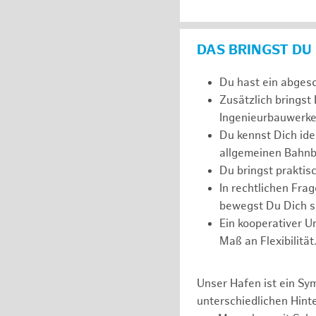
DAS BRINGST DU
Du hast ein abges
Zusätzlich bringst
Ingenieurbauwerke
Du kennst Dich ide
allgemeinen Bahnb
Du bringst prakti
In rechtlichen Fr
bewegst Du Dich si
Ein kooperativer U
Maß an Flexibilität
Unser Hafen ist ein Sy
unterschiedlichen Hin