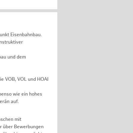
unkt Eisenbahnbau.
nstruktiver
rbau und dem
 wie VOB, VOL und HOAI
ebenso wie ein hohes
erän auf.
nschen mit
er über Bewerbungen