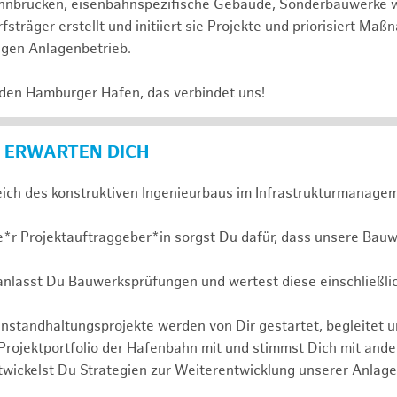
 Bahnbrücken, eisenbahnspezifische Gebäude, Sonderbauwerke
sträger erstellt und initiiert sie Projekte und priorisiert Ma
igen Anlagenbetrieb.
 den Hamburger Hafen, das verbindet uns!
 ERWARTEN DICH
eich des konstruktiven Ingenieurbaus im Infrastrukturmanagem
e*r Projektauftraggeber*in sorgst Du dafür, dass unsere Bauw
ranlasst Du Bauwerksprüfungen und wertest diese einschließli
nstandhaltungsprojekte werden von Dir gestartet, begleitet 
 Projektportfolio der Hafenbahn mit und stimmst Dich mit and
wickelst Du Strategien zur Weiterentwicklung unserer Anlage