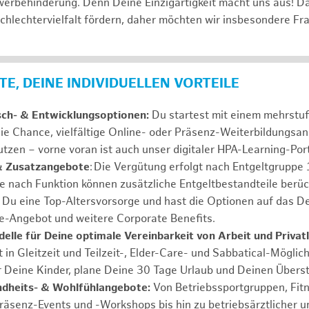
erbehinderung. Denn Deine Einzigartigkeit macht uns aus! D
schlechtervielfalt fördern, daher möchten wir insbesondere Fr
E, DEINE INDIVIDUELLEN VORTEILE
sch- & Entwicklungsoptionen:
Du startest mit einem mehrstu
ie Chance, vielfältige Online- oder Präsenz-Weiterbildungsa
tzen – vorne voran ist auch unser digitaler HPA-Learning-Port
& Zusatzangebote
: Die Vergütung erfolgt nach Entgeltgrupp
Je nach Funktion können zusätzliche Entgeltbestandteile berüc
Du eine Top-Altersvorsorge und hast die Optionen auf das De
e-Angebot und weitere Corporate Benefits.
elle für Deine optimale Vereinbarkeit von Arbeit und Privat
 in Gleitzeit und Teilzeit-, Elder-Care- und Sabbatical-Möglic
r Deine Kinder, plane Deine 30 Tage Urlaub und Deinen Übers
ndheits- & Wohlfühlangebote:
Von Betriebssportgruppen, Fit
Präsenz-Events und -Workshops bis hin zu betriebsärztlicher u