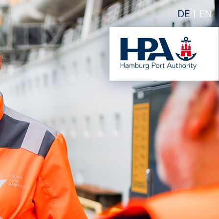
DE
EN