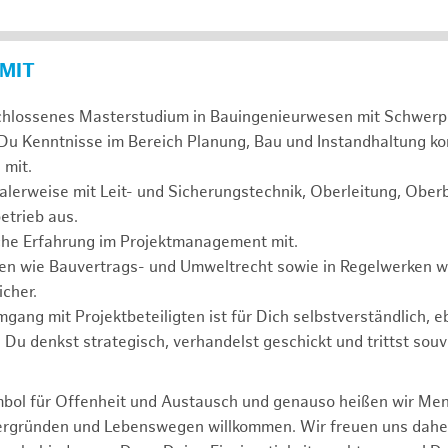
 MIT
chlossenes Masterstudium in Bauingenieurwesen mit Schwerp
 Du Kenntnisse im Bereich Planung, Bau und Instandhaltung ko
 mit.
alerweise mit Leit- und Sicherungstechnik, Oberleitung, Obe
etrieb aus.
sche Erfahrung im Projektmanagement mit.
agen wie Bauvertrags- und Umweltrecht sowie in Regelwerken
cher.
mgang mit Projektbeteiligten ist für Dich selbstverständlich, 
. Du denkst strategisch, verhandelst geschickt und trittst souv
mbol für Offenheit und Austausch und genauso heißen wir Me
tergründen und Lebenswegen willkommen. Wir freuen uns dah