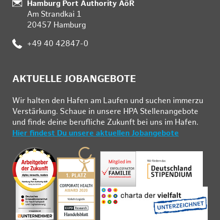
:
Hamburg Port Authority AöR
Am Strandkai 1
20457 Hamburg
:
+49 40 42847-0
AKTUELLE JOBANGEBOTE
Wir hal­ten den Ha­fen am Lau­fen und su­chen im­mer­zu
Ver­stär­kung. Schau­e in un­se­re HPA Stel­len­an­ge­bo­te
und fin­de deine be­ruf­li­che Zu­kunft bei uns im Ha­fen.
Hier findest Du unsere aktuellen Jobangebote