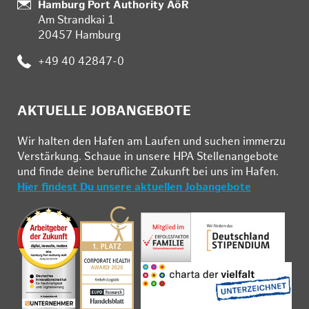
Standort:
Hamburg Port Authority AöR
Am Strandkai 1
20457 Hamburg
Telefon:
+49 40 42847-0
AKTUELLE JOBANGEBOTE
Wir hal­ten den Ha­fen am Lau­fen und su­chen im­mer­zu
Ver­stär­kung. Schau­e in un­se­re HPA Stel­len­an­ge­bo­te
und fin­de deine be­ruf­li­che Zu­kunft bei uns im Ha­fen.
Hier findest Du unsere aktuellen Jobangebote