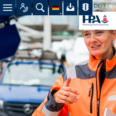
DE
EN
Suche
Ihr Download-C
Übersicht