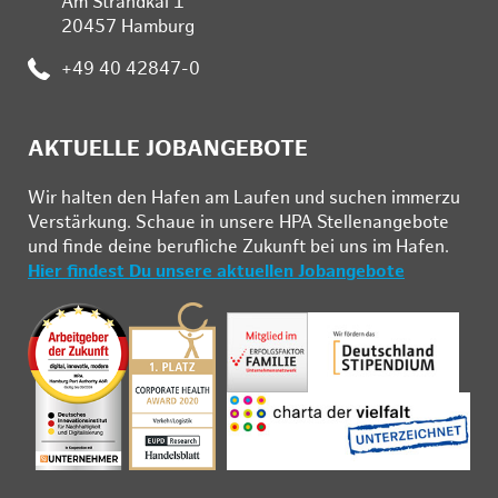
Am Strandkai 1
20457 Hamburg
Telefon:
+49 40 42847-0
AKTUELLE JOBANGEBOTE
Wir hal­ten den Ha­fen am Lau­fen und su­chen im­mer­zu
Ver­stär­kung. Schau­e in un­se­re HPA Stel­len­an­ge­bo­te
und fin­de deine be­ruf­li­che Zu­kunft bei uns im Ha­fen.
Hier findest Du unsere aktuellen Jobangebote