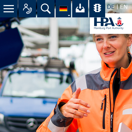
DE
EN
Suche
Ihr Download-C
Übersicht