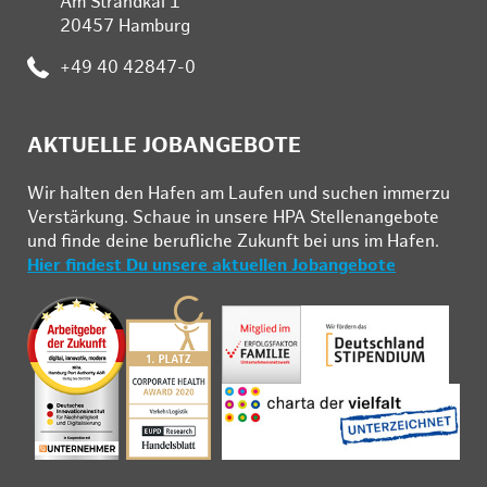
Am Strandkai 1
20457 Hamburg
:
+49 40 42847-0
AKTUELLE JOBANGEBOTE
Wir hal­ten den Ha­fen am Lau­fen und su­chen im­mer­zu
Ver­stär­kung. Schau­e in un­se­re HPA Stel­len­an­ge­bo­te
und fin­de deine be­ruf­li­che Zu­kunft bei uns im Ha­fen.
Hier findest Du unsere aktuellen Jobangebote