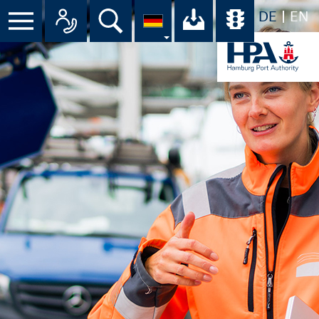
DE
EN
Menü
Alle Ansprechpartner im Überbli
Suche
Ihr Download-C
Übersicht