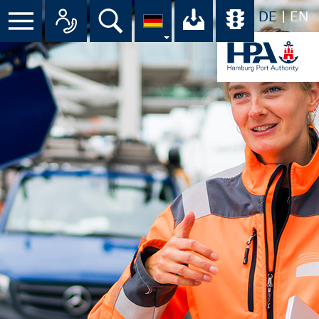
DE
EN
Menü
Alle Ansprechpartner im Überbli
Suche
Ihr Download-C
Übersicht