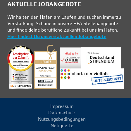
AKTUELLE JOBANGEBOTE
Wir hal­ten den Ha­fen am Lau­fen und su­chen im­mer­zu
Ver­stär­kung. Schau­e in un­se­re HPA Stel­len­an­ge­bo­te
und fin­de deine be­ruf­li­che Zu­kunft bei uns im Ha­fen.
Hier findest Du unsere aktuellen Jobangebote
Impressum
Datenschutz
Nutzungsbedingungen
Netiquette