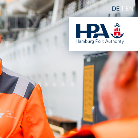
DE
EN