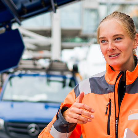
d-Center der HPA
cht aller Verkehrsmeldungen im Hafen am