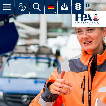
DE
EN
Menü
Alle Ansprechpartner im Überbli
Suche
Ihr Download-C
Übersicht