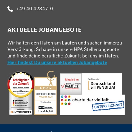
:
+49 40 42847-0
AKTUELLE JOBANGEBOTE
Wir hal­ten den Ha­fen am Lau­fen und su­chen im­mer­zu
Ver­stär­kung. Schau­e in un­se­re HPA Stel­len­an­ge­bo­te
und fin­de deine be­ruf­li­che Zu­kunft bei uns im Ha­fen.
Hier findest Du unsere aktuellen Jobangebote