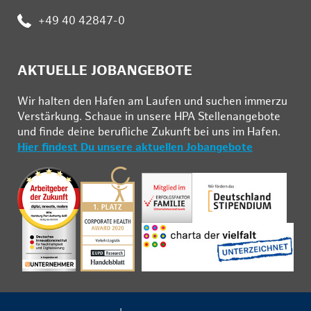
Telefon:
+49 40 42847-0
AKTUELLE JOBANGEBOTE
Wir hal­ten den Ha­fen am Lau­fen und su­chen im­mer­zu
Ver­stär­kung. Schau­e in un­se­re HPA Stel­len­an­ge­bo­te
und fin­de deine be­ruf­li­che Zu­kunft bei uns im Ha­fen.
Hier findest Du unsere aktuellen Jobangebote