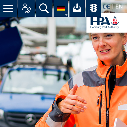
DE
EN
Suche
Ihr Download-C
Übersicht