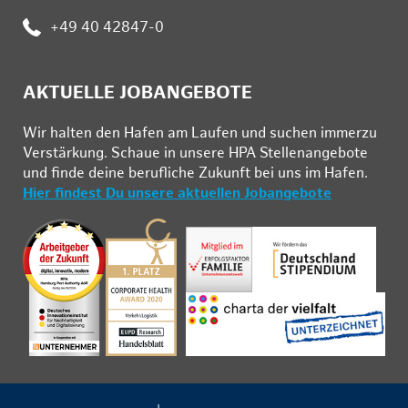
:
+49 40 42847-0
AKTUELLE JOBANGEBOTE
Wir hal­ten den Ha­fen am Lau­fen und su­chen im­mer­zu
Ver­stär­kung. Schau­e in un­se­re HPA Stel­len­an­ge­bo­te
und fin­de deine be­ruf­li­che Zu­kunft bei uns im Ha­fen.
Hier findest Du unsere aktuellen Jobangebote