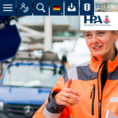
DE
EN
Menü
Alle Ansprechpartner im Überbli
Suche
Ihr Download-C
Übersicht