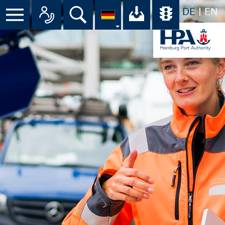
DE
EN
Menü
Alle Ansprechpartner im Überbli
Suche
Ihr Download-C
Übersicht