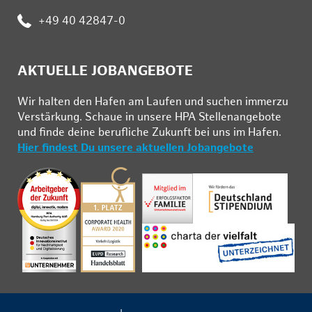
:
+49 40 42847-0
AKTUELLE JOBANGEBOTE
Wir hal­ten den Ha­fen am Lau­fen und su­chen im­mer­zu
Ver­stär­kung. Schau­e in un­se­re HPA Stel­len­an­ge­bo­te
und fin­de deine be­ruf­li­che Zu­kunft bei uns im Ha­fen.
Hier findest Du unsere aktuellen Jobangebote