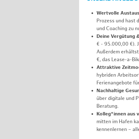
Wertvolle Austau
Prozess und hast d
und Coaching zu nu
Deine Vergütung 
€ - 95.000,00 €). 
Außerdem erhältst 
€, das Lease-a-Bik
Attraktive Zeitmod
hybriden Arbeitsort
Ferienangebote fü
Nachhaltige Gesu
über digitale und 
Beratung.
Kolleg*innen aus 
mitten im Hafen k
kennenlernen – all