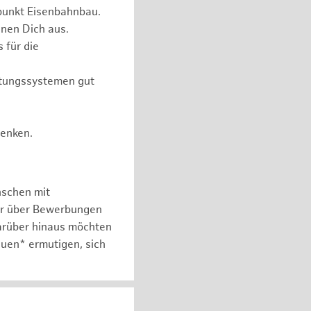
punkt Eisenbahnbau.
nen Dich aus.
 für die
itungssystemen gut
Denken.
nschen mit
er über Bewerbungen
arüber hinaus möchten
auen* ermutigen, sich