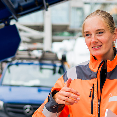
d-Center der HPA
cht aller Verkehrsmeldungen im Hafen am