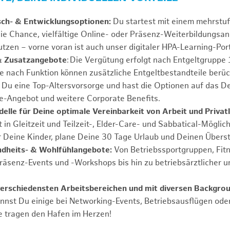
sch- & Entwicklungsoptionen:
Du startest mit einem mehrstu
ie Chance, vielfältige Online- oder Präsenz-Weiterbildungsa
tzen – vorne voran ist auch unser digitaler HPA-Learning-Port
& Zusatzangebote
: Die Vergütung erfolgt nach Entgeltgrupp
Je nach Funktion können zusätzliche Entgeltbestandteile berüc
Du eine Top-Altersvorsorge und hast die Optionen auf das De
e-Angebot und weitere Corporate Benefits.
elle für Deine optimale Vereinbarkeit von Arbeit und Privat
 in Gleitzeit und Teilzeit-, Elder-Care- und Sabbatical-Möglic
r Deine Kinder, plane Deine 30 Tage Urlaub und Deinen Übers
ndheits- & Wohlfühlangebote:
Von Betriebssportgruppen, Fit
Präsenz-Events und -Workshops bis hin zu betriebsärztlicher u
verschiedensten Arbeitsbereichen und mit diversen Backgro
annst Du einige bei Networking-Events, Betriebsausflügen od
e tragen den Hafen im Herzen!