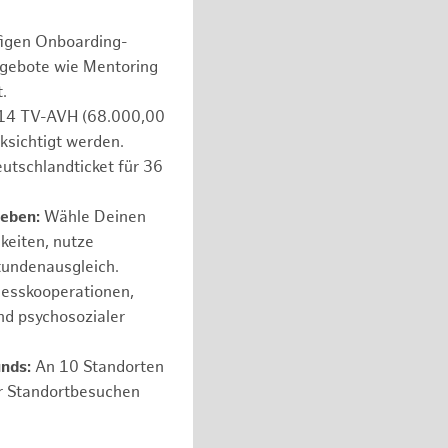
figen Onboarding-
ngebote wie Mentoring
.
e 14 TV-AVH (68.000,00
ksichtigt werden.
utschlandticket für 36
leben:
Wähle Deinen
hkeiten, nutze
tundenausgleich.
nesskooperationen,
nd psychosozialer
unds:
An 10 Standorten
er Standortbesuchen