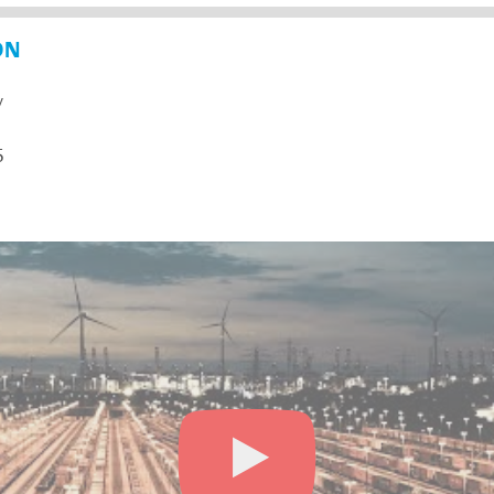
ON
y
5