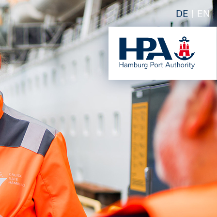
DE
EN