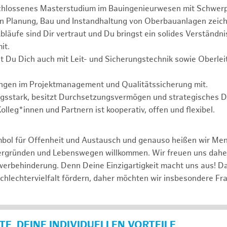
chlossenes Masterstudium im Bauingenieurwesen mit Schwer
in Planung, Bau und Instandhaltung von Oberbauanlagen zeich
läufe sind Dir vertraut und Du bringst ein solides Verständnis
it.
t Du Dich auch mit Leit- und Sicherungstechnik sowie Oberle
ungen im Projektmanagement und Qualitätssicherung mit.
ngsstark, besitzt Durchsetzungsvermögen und strategisches 
lleg*innen und Partnern ist kooperativ, offen und flexibel.
mbol für Offenheit und Austausch und genauso heißen wir Me
tergründen und Lebenswegen willkommen. Wir freuen uns dah
erbehinderung. Denn Deine Einzigartigkeit macht uns aus! D
schlechtervielfalt fördern, daher möchten wir insbesondere Fr
E, DEINE INDIVIDUELLEN VORTEILE